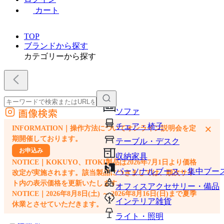
カート
TOP
ブランドから探す
カテゴリーから探す
画像検索
ソファ
外部サイトの商品をカートに追加
チェア・椅子
×
INFORMATION｜操作方法についてオンライン説明会を定
他のサイトで見つけた商品ページのURLを貼り付けて、カートに追加できます
期開催しております。
テーブル・デスク
お申込み
収納家具
NOTICE｜KOKUYO、ITOKI製品は2026年7月1日より価格
パーソナルブース・集中ブー
改定が実施されます。該当製品につきましては、順次サイ
ト内の表示価格を更新いたします。
オフィスアクセサリー・備品
NOTICE｜2026年8月8日(土) ～ 2026年8月16日(日)まで夏季
インテリア雑貨
休業とさせていただきます。
ライト・照明