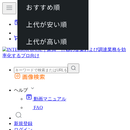
おすすめ順
80件
上代が安い順
動画マニュアル
120件
FAQ
カート
上代が高い順
画像検索
外部サイトの商品をカートに追加
他のサイトで見つけた商品ページのURLを貼り付けて、カートに追加できます
ヘルプ
動画マニュアル
FAQ
新規登録
ログイン