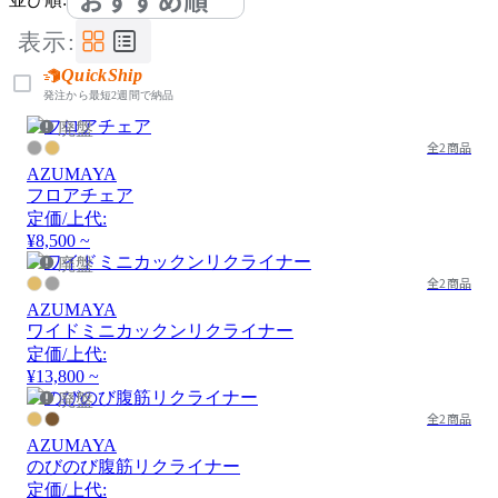
おすすめ順
表示:
QuickShip
発注から最短2週間で納品
廃盤
全2商品
AZUMAYA
フロアチェア
定価/上代:
¥8,500 ~
廃盤
全2商品
AZUMAYA
ワイドミニカックンリクライナー
定価/上代:
¥13,800 ~
廃盤
全2商品
AZUMAYA
のびのび腹筋リクライナー
定価/上代: