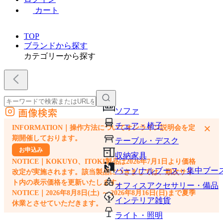
カート
TOP
ブランドから探す
カテゴリーから探す
画像検索
ソファ
外部サイトの商品をカートに追加
チェア・椅子
×
INFORMATION｜操作方法についてオンライン説明会を定
他のサイトで見つけた商品ページのURLを貼り付けて、カートに追加できます
期開催しております。
テーブル・デスク
お申込み
収納家具
NOTICE｜KOKUYO、ITOKI製品は2026年7月1日より価格
パーソナルブース・集中ブー
改定が実施されます。該当製品につきましては、順次サイ
ト内の表示価格を更新いたします。
オフィスアクセサリー・備品
NOTICE｜2026年8月8日(土) ～ 2026年8月16日(日)まで夏季
インテリア雑貨
休業とさせていただきます。
ライト・照明