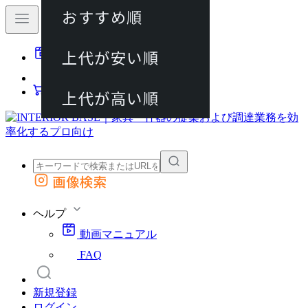
おすすめ順
80件
上代が安い順
動画マニュアル
120件
FAQ
カート
上代が高い順
画像検索
外部サイトの商品をカートに追加
他のサイトで見つけた商品ページのURLを貼り付けて、カートに追加できます
ヘルプ
動画マニュアル
FAQ
新規登録
ログイン