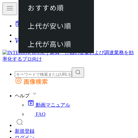
おすすめ順
80件
上代が安い順
動画マニュアル
120件
FAQ
カート
上代が高い順
画像検索
外部サイトの商品をカートに追加
他のサイトで見つけた商品ページのURLを貼り付けて、カートに追加できます
ヘルプ
動画マニュアル
FAQ
新規登録
ログイン