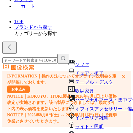
カート
TOP
ブランドから探す
カテゴリーから探す
ソファ
画像検索
外部サイトの商品をカートに追加
チェア・椅子
×
INFORMATION｜操作方法についてオンライン説明会を定
他のサイトで見つけた商品ページのURLを貼り付けて、カートに追加できます
テーブル・デスク
期開催しております。
お申込み
収納家具
NOTICE｜KOKUYO、ITOKI製品は2026年7月1日より価格
パーソナルブース・集中ブ
改定が実施されます。該当製品につきましては、順次サイ
オフィスアクセサリー・備
ト内の表示価格を更新いたします。
NOTICE｜2026年8月8日(土) ～ 2026年8月16日(日)まで夏季
インテリア雑貨
休業とさせていただきます。
ライト・照明