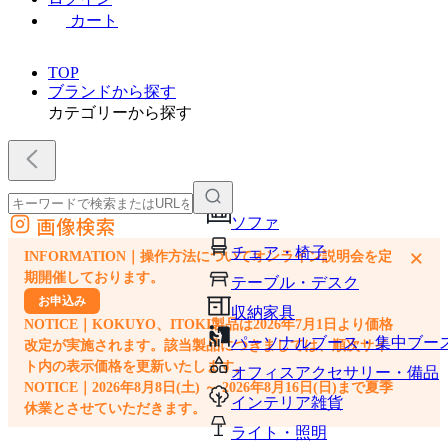
カート
TOP
ブランドから探す
カテゴリーから探す
画像検索
ソファ
外部サイトの商品をカートに追加
チェア・椅子
×
INFORMATION｜操作方法についてオンライン説明会を定
他のサイトで見つけた商品ページのURLを貼り付けて、カートに追加できます
期開催しております。
テーブル・デスク
お申込み
収納家具
NOTICE｜KOKUYO、ITOKI製品は2026年7月1日より価格
パーソナルブース・集中ブー
改定が実施されます。該当製品につきましては、順次サイ
ト内の表示価格を更新いたします。
オフィスアクセサリー・備品
NOTICE｜2026年8月8日(土) ～ 2026年8月16日(日)まで夏季
インテリア雑貨
休業とさせていただきます。
ライト・照明