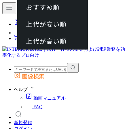
おすすめ順
80件
上代が安い順
動画マニュアル
120件
FAQ
カート
上代が高い順
画像検索
外部サイトの商品をカートに追加
他のサイトで見つけた商品ページのURLを貼り付けて、カートに追加できます
ヘルプ
動画マニュアル
FAQ
新規登録
ログイン