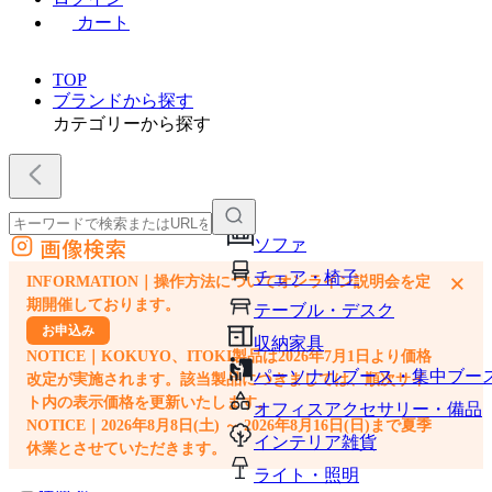
カート
TOP
ブランドから探す
カテゴリーから探す
画像検索
ソファ
外部サイトの商品をカートに追加
チェア・椅子
×
INFORMATION｜操作方法についてオンライン説明会を定
他のサイトで見つけた商品ページのURLを貼り付けて、カートに追加できます
期開催しております。
テーブル・デスク
お申込み
収納家具
NOTICE｜KOKUYO、ITOKI製品は2026年7月1日より価格
パーソナルブース・集中ブー
改定が実施されます。該当製品につきましては、順次サイ
ト内の表示価格を更新いたします。
オフィスアクセサリー・備品
NOTICE｜2026年8月8日(土) ～ 2026年8月16日(日)まで夏季
インテリア雑貨
休業とさせていただきます。
ライト・照明