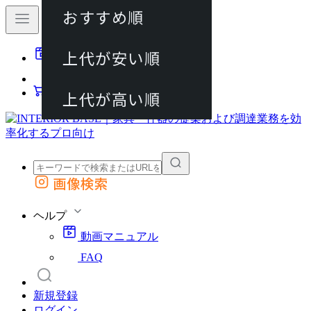
おすすめ順
80件
上代が安い順
動画マニュアル
120件
FAQ
カート
上代が高い順
画像検索
外部サイトの商品をカートに追加
他のサイトで見つけた商品ページのURLを貼り付けて、カートに追加できます
ヘルプ
動画マニュアル
FAQ
新規登録
ログイン