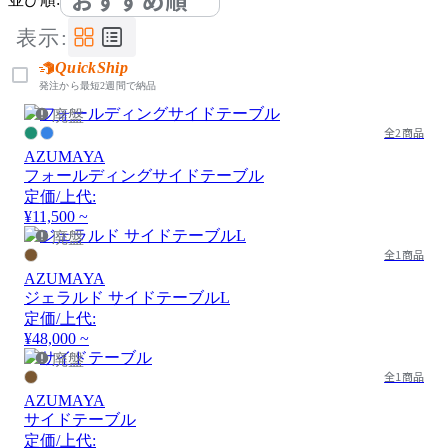
おすすめ順
表示:
QuickShip
発注から最短2週間で納品
廃盤
全2商品
AZUMAYA
フォールディングサイドテーブル
定価/上代:
¥11,500 ~
廃盤
全1商品
AZUMAYA
ジェラルド サイドテーブルL
定価/上代:
¥48,000 ~
廃盤
全1商品
AZUMAYA
サイドテーブル
定価/上代: