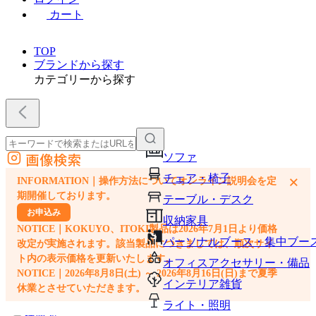
カート
TOP
ブランドから探す
カテゴリーから探す
画像検索
ソファ
外部サイトの商品をカートに追加
チェア・椅子
×
INFORMATION｜操作方法についてオンライン説明会を定
他のサイトで見つけた商品ページのURLを貼り付けて、カートに追加できます
期開催しております。
テーブル・デスク
お申込み
収納家具
NOTICE｜KOKUYO、ITOKI製品は2026年7月1日より価格
パーソナルブース・集中ブー
改定が実施されます。該当製品につきましては、順次サイ
ト内の表示価格を更新いたします。
オフィスアクセサリー・備品
NOTICE｜2026年8月8日(土) ～ 2026年8月16日(日)まで夏季
インテリア雑貨
休業とさせていただきます。
ライト・照明