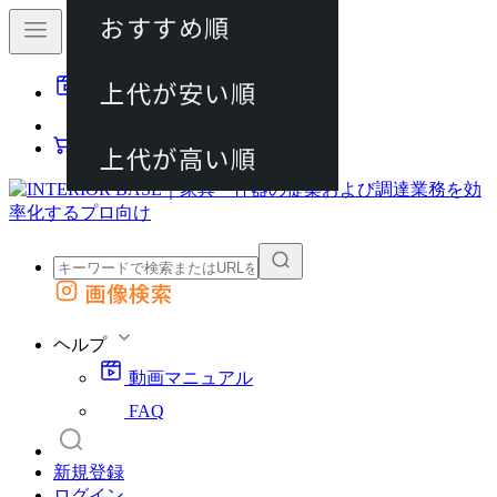
おすすめ順
80件
上代が安い順
動画マニュアル
120件
FAQ
カート
上代が高い順
画像検索
外部サイトの商品をカートに追加
他のサイトで見つけた商品ページのURLを貼り付けて、カートに追加できます
ヘルプ
動画マニュアル
FAQ
新規登録
ログイン