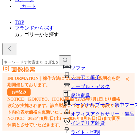
カート
TOP
ブランドから探す
カテゴリーから探す
画像検索
ソファ
外部サイトの商品をカートに追加
チェア・椅子
×
INFORMATION｜操作方法についてオンライン説明会を定
他のサイトで見つけた商品ページのURLを貼り付けて、カートに追加できます
期開催しております。
テーブル・デスク
お申込み
収納家具
NOTICE｜KOKUYO、ITOKI製品は2026年7月1日より価格
パーソナルブース・集中ブー
改定が実施されます。該当製品につきましては、順次サイ
ト内の表示価格を更新いたします。
オフィスアクセサリー・備品
NOTICE｜2026年8月8日(土) ～ 2026年8月16日(日)まで夏季
インテリア雑貨
休業とさせていただきます。
ライト・照明