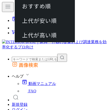
おすすめ順
80件
上代が安い順
動画マニュアル
120件
FAQ
カート
上代が高い順
画像検索
外部サイトの商品をカートに追加
他のサイトで見つけた商品ページのURLを貼り付けて、カートに追加できます
ヘルプ
動画マニュアル
FAQ
新規登録
ログイン