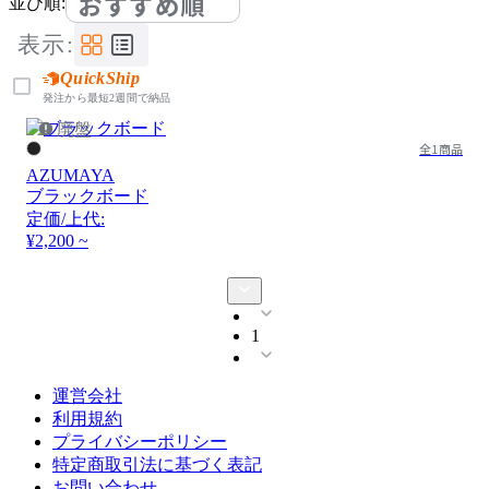
おすすめ順
並び順:
表示:
QuickShip
発注から最短2週間で納品
廃盤
全1商品
AZUMAYA
ブラックボード
定価/上代:
¥2,200 ~
1
運営会社
利用規約
プライバシーポリシー
特定商取引法に基づく表記
お問い合わせ