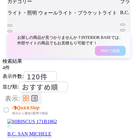
カテゴリー
ブラン
B.C. S
ライト・照明
ウォールライト・ブラケットライト
お探しの商品が見つかりませんか？INTERIOR BASEでは、
外部サイトの商品でもお見積もり可能です！
Webで検索
検索結果
4
件
120件
表示件数:
おすすめ順
並び順:
表示:
QuickShip
発注から最短2週間で納品
B.C. SAN MICHELE