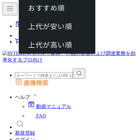
おすすめ順
80件
上代が安い順
動画マニュアル
120件
FAQ
カート
上代が高い順
画像検索
外部サイトの商品をカートに追加
他のサイトで見つけた商品ページのURLを貼り付けて、カートに追加できます
ヘルプ
動画マニュアル
FAQ
新規登録
ログイン