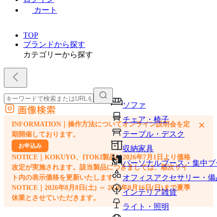
カート
TOP
ブランドから探す
カテゴリーから探す
ソファ
画像検索
外部サイトの商品をカートに追加
チェア・椅子
×
INFORMATION｜操作方法についてオンライン説明会を定
他のサイトで見つけた商品ページのURLを貼り付けて、カートに追加できます
テーブル・デスク
期開催しております。
お申込み
収納家具
NOTICE｜KOKUYO、ITOKI製品は2026年7月1日より価格
パーソナルブース・集中ブ
改定が実施されます。該当製品につきましては、順次サイ
オフィスアクセサリー・備
ト内の表示価格を更新いたします。
NOTICE｜2026年8月8日(土) ～ 2026年8月16日(日)まで夏季
インテリア雑貨
休業とさせていただきます。
ライト・照明