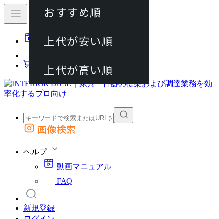
おすすめ順
80件
上代が安い順
動画マニュアル
120件
FAQ
カート
上代が高い順
画像検索
外部サイトの商品をカートに追加
他のサイトで見つけた商品ページのURLを貼り付けて、カートに追加できます
ヘルプ
動画マニュアル
FAQ
新規登録
ログイン