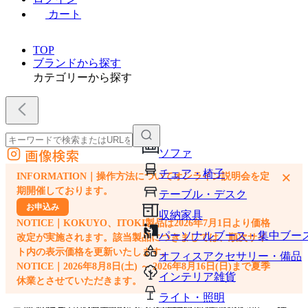
カート
TOP
ブランドから探す
カテゴリーから探す
画像検索
ソファ
外部サイトの商品をカートに追加
チェア・椅子
×
INFORMATION｜操作方法についてオンライン説明会を定
他のサイトで見つけた商品ページのURLを貼り付けて、カートに追加できます
期開催しております。
テーブル・デスク
お申込み
収納家具
NOTICE｜KOKUYO、ITOKI製品は2026年7月1日より価格
パーソナルブース・集中ブー
改定が実施されます。該当製品につきましては、順次サイ
ト内の表示価格を更新いたします。
オフィスアクセサリー・備品
NOTICE｜2026年8月8日(土) ～ 2026年8月16日(日)まで夏季
インテリア雑貨
休業とさせていただきます。
ライト・照明