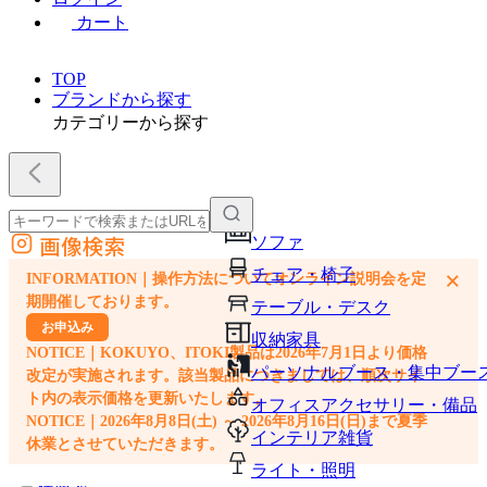
カート
TOP
ブランドから探す
カテゴリーから探す
画像検索
ソファ
外部サイトの商品をカートに追加
チェア・椅子
×
INFORMATION｜操作方法についてオンライン説明会を定
他のサイトで見つけた商品ページのURLを貼り付けて、カートに追加できます
期開催しております。
テーブル・デスク
お申込み
収納家具
NOTICE｜KOKUYO、ITOKI製品は2026年7月1日より価格
パーソナルブース・集中ブー
改定が実施されます。該当製品につきましては、順次サイ
ト内の表示価格を更新いたします。
オフィスアクセサリー・備品
NOTICE｜2026年8月8日(土) ～ 2026年8月16日(日)まで夏季
インテリア雑貨
休業とさせていただきます。
ライト・照明