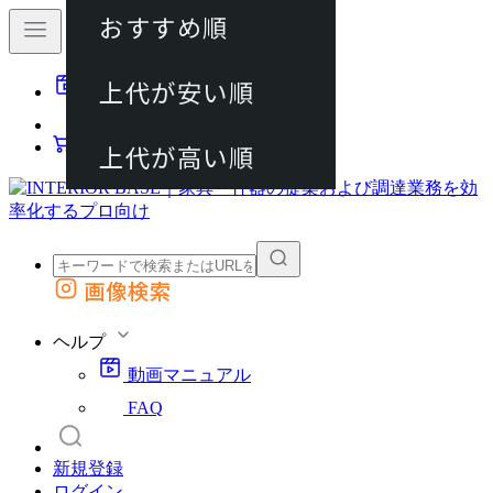
おすすめ順
80件
上代が安い順
動画マニュアル
120件
FAQ
カート
上代が高い順
画像検索
外部サイトの商品をカートに追加
他のサイトで見つけた商品ページのURLを貼り付けて、カートに追加できます
ヘルプ
動画マニュアル
FAQ
新規登録
ログイン