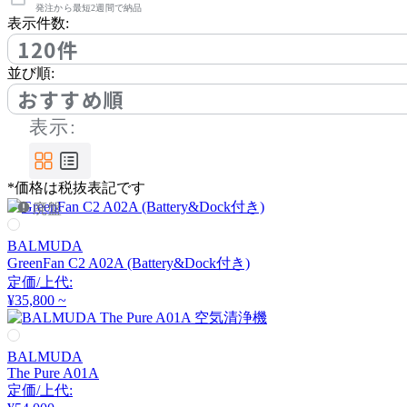
アノニマカステッリ
発注から最短2週間で納品
表示件数:
120件
Another Garden
並び順:
おすすめ順
アナザーガーデン
表示:
ARIAKE
*価格は税抜表記です
廃盤
アリアケ
BALMUDA
GreenFan C2 A02A (Battery&Dock付き)
arper
定価/上代:
¥35,800 ~
アルペール
BALMUDA
The Pure A01A
arrmet
定価/上代: