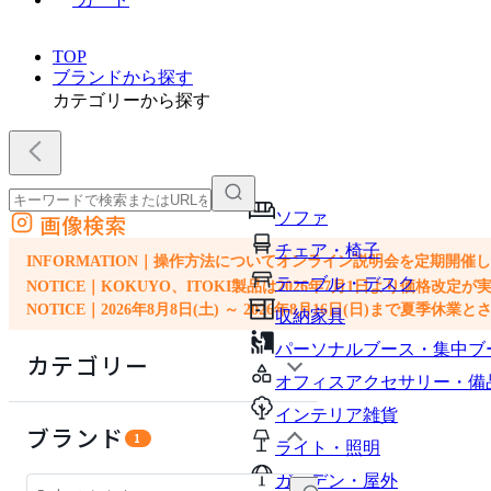
TOP
ブランドから探す
カテゴリーから探す
ソファ
画像検索
外部サイトの商品をカートに追加
チェア・椅子
他のサイトで見つけた商品ページのURLを貼り付けて、カートに追加できます
INFORMATION｜操作方法についてオンライン説明会を定期開催
テーブル・デスク
NOTICE｜KOKUYO、ITOKI製品は2026年7月1日より価
NOTICE｜2026年8月8日(土) ～ 2026年8月16日(日)まで夏季休
収納家具
パーソナルブース・集中ブ
カテゴリー
オフィスアクセサリー・備
インテリア雑貨
ライト・照明
ブランド
1
ライト・照明
生活家電
ガーデン・屋外