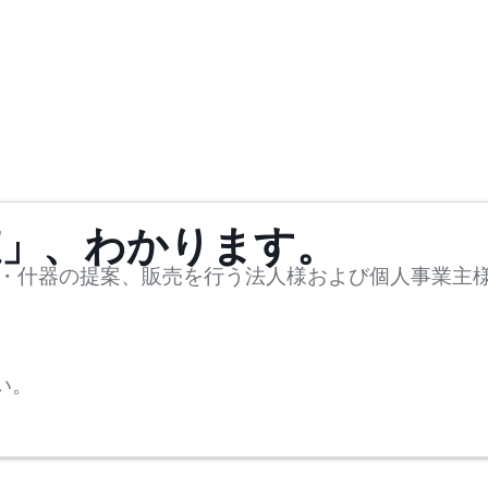
値」、わかります。
・什器の提案、販売を行う法人様および個人事業主
い。