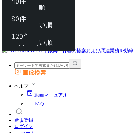
40件
おすすめ順
80件
80件
上代が安い順
動画マニュアル
120件
120件
FAQ
カート
上代が高い順
画像検索
外部サイトの商品をカートに追加
他のサイトで見つけた商品ページのURLを貼り付けて、カートに追加できます
ヘルプ
動画マニュアル
FAQ
新規登録
ログイン
カート