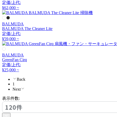
定価/上代:
アルナイ
¥62,000 ~
Astep
BALMUDA
BALMUDA The Cleaner Lite
定価/上代:
アステップ
¥59,000 ~
AZUMAYA
BALMUDA
GreenFan Cirq
アズマヤ
定価/上代:
¥25,000 ~
Back
B-LINE
1
Next
ビーライン
表示件数:
120件
B.C. SAN MICHELE