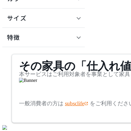
~
建具
オフプライス什器
円
サイズ
ADAL
幅
アダル
検索
特徴
~
ADAL TOTAL INTERIOR
mm
サステナビリティ商品
COLLECTION
その家具の「仕入れ
奥行
検索
アダルトータルインテリ
アコレクション
~
本サービスはご利用対象者を事業として家具
ADRS
mm
高さ
検索
アドレス
一般消費者の方は
subsclife
をご利用くださ
~
AICO
mm
座面高
検索
アイコ