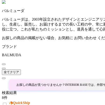
~
バルミューダ
AINX
mm
バルミューダは、2003年設立されたデザインとエンジニア
し、生産し、販売し、お届けするまでの長い工程の中、常に
アイネクス
役に立つ。これが私たちのミッションとし、道具を通して心
お探しの商品の掲載がない場合、お気軽に
お問い合わせ
くだ
aluna
ブランド
アルナ
BALMUDA
Andreu World
全てクリア
アンドリューワールド
お探しの商品が見つかりませんか？INTERIOR BASEでは、
検索結果
ANONIMA CASTELLI
8
件
QuickShip