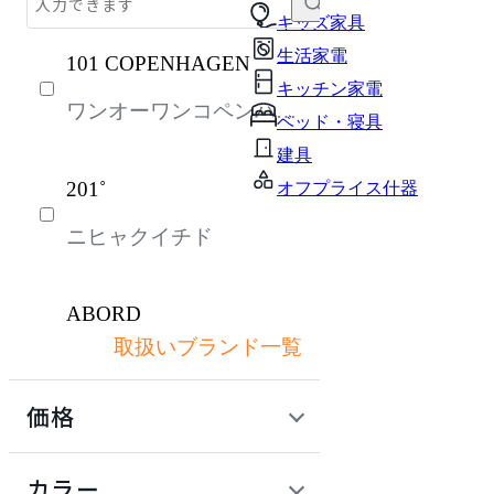
キッチン家電
キッズ家具
生活家電
101 COPENHAGEN
ソファ
キッチン家電
ワンオーワンコペンハー
チェア・椅子
ベッド・寝具
ゲン
テーブル・デスク
建具
201˚
オフプライス什器
収納家具
ニヒャクイチド
パーソナルブース・集中ブース
オフィスアクセサリー・備品
ABORD
インテリア雑貨
取扱いブランド一覧
アボール
ガーデン・屋外
価格
キッズ家具
ACME Furniture
ベッド・寝具
定価 / 上代 (税抜)
検索
カラー
アクメファニチャー