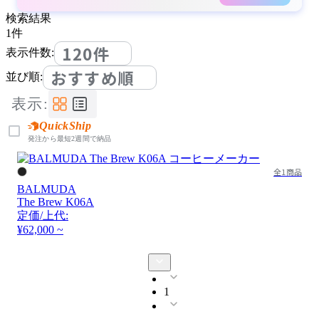
検索結果
1
件
120件
表示件数:
おすすめ順
並び順:
表示:
QuickShip
発注から最短2週間で納品
全1商品
BALMUDA
The Brew K06A
定価/上代:
¥62,000 ~
1