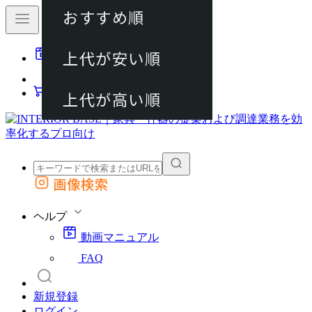
おすすめ順
80件
上代が安い順
動画マニュアル
120件
FAQ
カート
上代が高い順
画像検索
外部サイトの商品をカートに追加
他のサイトで見つけた商品ページのURLを貼り付けて、カートに追加できます
ヘルプ
動画マニュアル
FAQ
新規登録
ログイン