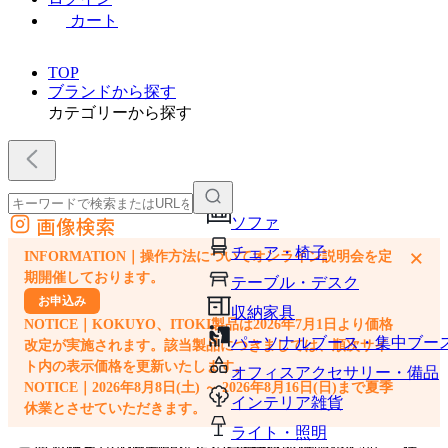
カート
TOP
ブランドから探す
カテゴリーから探す
画像検索
ソファ
外部サイトの商品をカートに追加
チェア・椅子
×
INFORMATION｜操作方法についてオンライン説明会を定
他のサイトで見つけた商品ページのURLを貼り付けて、カートに追加できます
期開催しております。
テーブル・デスク
お申込み
収納家具
NOTICE｜KOKUYO、ITOKI製品は2026年7月1日より価格
パーソナルブース・集中ブー
改定が実施されます。該当製品につきましては、順次サイ
ト内の表示価格を更新いたします。
オフィスアクセサリー・備品
NOTICE｜2026年8月8日(土) ～ 2026年8月16日(日)まで夏季
インテリア雑貨
休業とさせていただきます。
ライト・照明