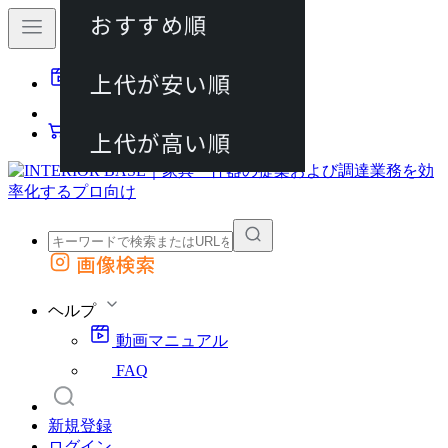
おすすめ順
80件
上代が安い順
動画マニュアル
120件
FAQ
カート
上代が高い順
画像検索
外部サイトの商品をカートに追加
他のサイトで見つけた商品ページのURLを貼り付けて、カートに追加できます
ヘルプ
動画マニュアル
FAQ
新規登録
ログイン