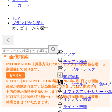
カート
TOP
ブランドから探す
カテゴリーから探す
ソファ
画像検索
外部サイトの商品をカートに追加
チェア・椅子
×
INFORMATION｜操作方法についてオンライン説明会を定
他のサイトで見つけた商品ページのURLを貼り付けて、カートに追加できます
テーブル・デスク
期開催しております。
お申込み
収納家具
NOTICE｜KOKUYO、ITOKI製品は2026年7月1日より価格
パーソナルブース・集中ブ
改定が実施されます。該当製品につきましては、順次サイ
オフィスアクセサリー・備
ト内の表示価格を更新いたします。
NOTICE｜2026年8月8日(土) ～ 2026年8月16日(日)まで夏季
インテリア雑貨
休業とさせていただきます。
ライト・照明