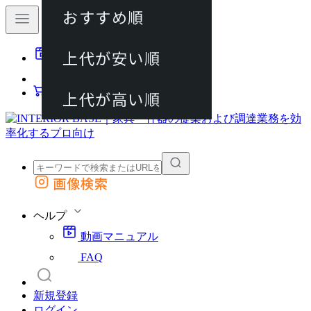
おすすめ順
80件
上代が安い順
動画マニュアル
120件
FAQ
カート
上代が高い順
画像検索
外部サイトの商品をカートに追加
他のサイトで見つけた商品ページのURLを貼り付けて、カートに追加できます
ヘルプ
動画マニュアル
FAQ
新規登録
ログイン