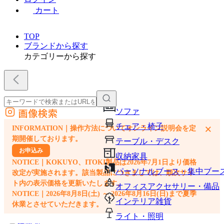
カート
TOP
ブランドから探す
カテゴリーから探す
画像検索
ソファ
外部サイトの商品をカートに追加
チェア・椅子
×
INFORMATION｜操作方法についてオンライン説明会を定
他のサイトで見つけた商品ページのURLを貼り付けて、カートに追加できます
期開催しております。
テーブル・デスク
お申込み
収納家具
NOTICE｜KOKUYO、ITOKI製品は2026年7月1日より価格
パーソナルブース・集中ブー
改定が実施されます。該当製品につきましては、順次サイ
ト内の表示価格を更新いたします。
オフィスアクセサリー・備品
NOTICE｜2026年8月8日(土) ～ 2026年8月16日(日)まで夏季
インテリア雑貨
休業とさせていただきます。
ライト・照明