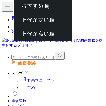
おすすめ順
80件
上代が安い順
動画マニュアル
120件
FAQ
カート
上代が高い順
画像検索
外部サイトの商品をカートに追加
他のサイトで見つけた商品ページのURLを貼り付けて、カートに追加できます
ヘルプ
動画マニュアル
FAQ
新規登録
ログイン