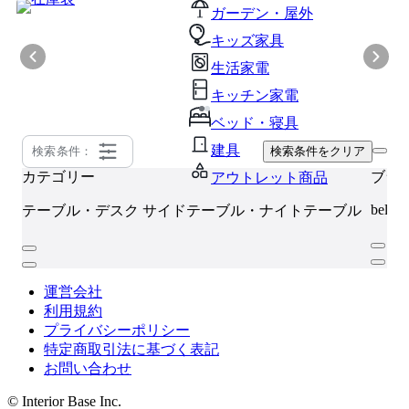
ガーデン・屋外
キッズ家具
生活家電
キッチン家電
ベッド・寝具
建具
検索条件：
検索条件をクリア
カテゴリー
ブラ
アウトレット商品
bellac
テーブル・デスク
サイドテーブル・ナイトテーブル
運営会社
利用規約
プライバシーポリシー
特定商取引法に基づく表記
お問い合わせ
© Interior Base Inc.