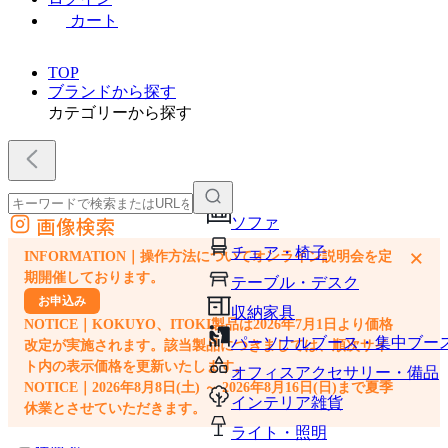
カート
TOP
ブランドから探す
カテゴリーから探す
画像検索
ソファ
外部サイトの商品をカートに追加
チェア・椅子
×
INFORMATION｜操作方法についてオンライン説明会を定
他のサイトで見つけた商品ページのURLを貼り付けて、カートに追加できます
期開催しております。
テーブル・デスク
お申込み
収納家具
NOTICE｜KOKUYO、ITOKI製品は2026年7月1日より価格
パーソナルブース・集中ブー
改定が実施されます。該当製品につきましては、順次サイ
ト内の表示価格を更新いたします。
オフィスアクセサリー・備品
NOTICE｜2026年8月8日(土) ～ 2026年8月16日(日)まで夏季
インテリア雑貨
休業とさせていただきます。
ライト・照明