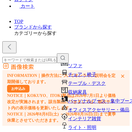
カート
TOP
ブランドから探す
カテゴリーから探す
画像検索
ソファ
外部サイトの商品をカートに追加
チェア・椅子
×
INFORMATION｜操作方法についてオンライン説明会を定
他のサイトで見つけた商品ページのURLを貼り付けて、カートに追加できます
期開催しております。
テーブル・デスク
お申込み
収納家具
NOTICE｜KOKUYO、ITOKI製品は2026年7月1日より価格
パーソナルブース・集中ブー
改定が実施されます。該当製品につきましては、順次サイ
ト内の表示価格を更新いたします。
オフィスアクセサリー・備品
NOTICE｜2026年8月8日(土) ～ 2026年8月16日(日)まで夏季
インテリア雑貨
休業とさせていただきます。
ライト・照明