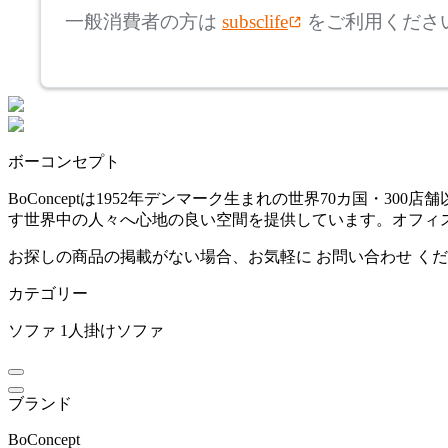
アリアケ
一般消費者の方は
subsclife
をご利用くださ
~
ARUNAi
mm
座面高
検索
アルナイ
~
ボーコンセプト
AZUMAYA
mm
BoConceptは1952年デンマーク生まれの世界70カ国
す世界中の人々へ心地の良い空間を提供しています。オフィ
アズマヤ
お探しの商品の掲載がない場合、お気軽に
お問い合わせ
くだ
カテゴリー
B-LINE
ソファ
1人掛けソファ
ビーライン
ブランド
bellacontte
BoConcept