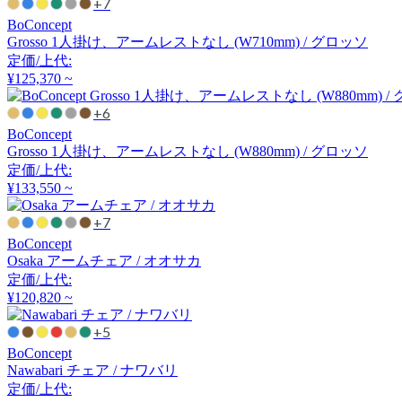
+7
コロン
BoConcept
Grosso 1人掛け、アームレストなし (W710mm) / グロッソ
定価/上代:
COMPLEX UNIVERSAL
¥125,370 ~
FURNITURE SUPPLY
+6
コンプレックスユニバー
BoConcept
サルファニチャーサプラ
Grosso 1人掛け、アームレストなし (W880mm) / グロッソ
イ
定価/上代:
CondeHouse
¥133,550 ~
カンディハウス
+7
BoConcept
Osaka アームチェア / オオサカ
CRUSH CRASH PROJECT
定価/上代:
¥120,820 ~
クラッシュクラッシュプ
+5
ロジェクト
BoConcept
Nawabari チェア / ナワバリ
EDDA
定価/上代: