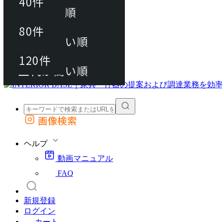
40件
おすすめ順
80件
80件
上代が安い順
動画マニュアル
120件
120件
FAQ
カート
上代が高い順
画像検索
外部サイトの商品をカートに追加
他のサイトで見つけた商品ページのURLを貼り付けて、カートに追加できます
ヘルプ
動画マニュアル
FAQ
新規登録
ログイン
カート