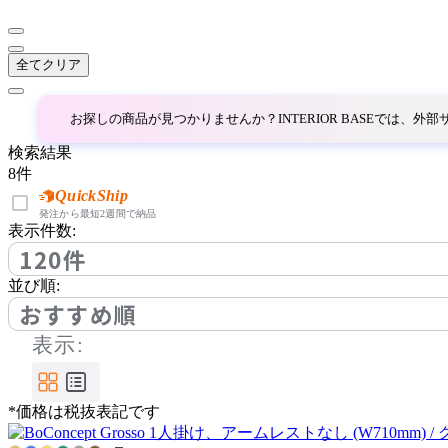
ベラコンテ
全てクリア
BoConcept
お探しの商品が見つかりませんか？INTERIOR BASEでは、
ボーコンセプト
検索結果
8
件
by interiors
QuickShip
発注から最短2週間で納品
表示件数:
バイインテリアズ
120件
並び順:
Coccole
おすすめ順
表示:
コッコレ
*価格は税抜表記です
COLON