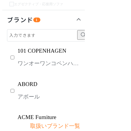
エグゼクティブ・応接用ソファ
チェア・椅子
テーブル・デスク
収納家具
インテリア雑貨
ライト・照明
ガーデン・屋外
パーソナルブース・集中ブース
オフィスアクセサリー・備品
キッズ家具
生活家電
キッチン家電
ベッド・寝具
建具
オフプライス什器
ブランド
1
101 COPENHAGEN
ワンオーワンコペンハー
ゲン
ABORD
アボール
ACME Furniture
取扱いブランド一覧
アクメファニチャー