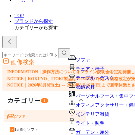
TOP
ブランドから探す
カテゴリーから探す
ソファ
画像検索
外部サイトの商品をカートに追加
チェア・椅子
他のサイトで見つけた商品ページのURLを貼り付けて、カートに追加できます
INFORMATION｜操作方法についてオンライン説明会を定期開催
テーブル・デスク
NOTICE｜KOKUYO、ITOKI製品は2026年7月1日より価
NOTICE｜2026年8月8日(土) ～ 2026年8月16日(日)まで夏季休
収納家具
パーソナルブース・集中ブ
カテゴリー
1
オフィスアクセサリー・備
インテリア雑貨
×
ソファ
ライト・照明
1人掛けソファ
ガーデン・屋外