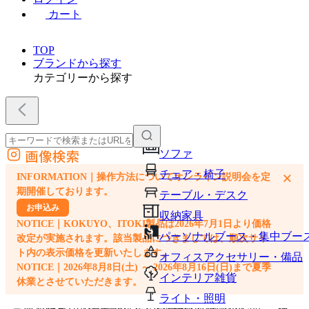
カート
TOP
ブランドから探す
カテゴリーから探す
画像検索
ソファ
外部サイトの商品をカートに追加
チェア・椅子
×
INFORMATION｜操作方法についてオンライン説明会を定
他のサイトで見つけた商品ページのURLを貼り付けて、カートに追加できます
期開催しております。
テーブル・デスク
お申込み
収納家具
NOTICE｜KOKUYO、ITOKI製品は2026年7月1日より価格
パーソナルブース・集中ブー
改定が実施されます。該当製品につきましては、順次サイ
ト内の表示価格を更新いたします。
オフィスアクセサリー・備品
NOTICE｜2026年8月8日(土) ～ 2026年8月16日(日)まで夏季
インテリア雑貨
休業とさせていただきます。
ライト・照明