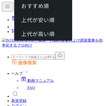
おすすめ順
80件
上代が安い順
動画マニュアル
120件
FAQ
カート
上代が高い順
画像検索
外部サイトの商品をカートに追加
他のサイトで見つけた商品ページのURLを貼り付けて、カートに追加できます
ヘルプ
動画マニュアル
FAQ
新規登録
ログイン