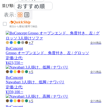
おすすめ順
並び順:
表示:
QuickShip
発注から最短2週間で納品
+7
全94商品
BoConcept
Grosso オープンエンド、角度付き、左 / グロッソ
定価/上代:
¥423,550 ~
+5
全75商品
BoConcept
Nawabari 3人掛け、低脚 / ナワバリ
定価/上代:
¥359,100 ~
+5
全75商品
BoConcept