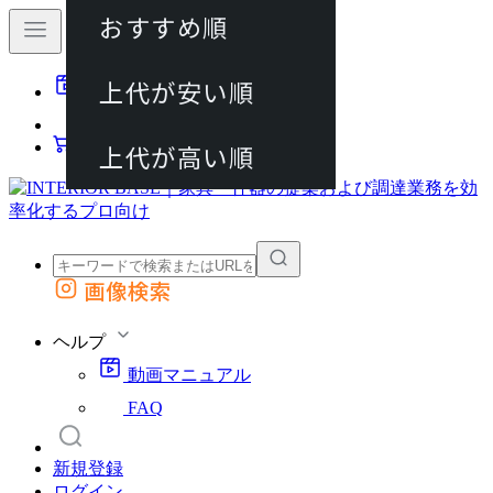
おすすめ順
80件
上代が安い順
動画マニュアル
120件
FAQ
カート
上代が高い順
画像検索
外部サイトの商品をカートに追加
他のサイトで見つけた商品ページのURLを貼り付けて、カートに追加できます
ヘルプ
動画マニュアル
FAQ
新規登録
ログイン