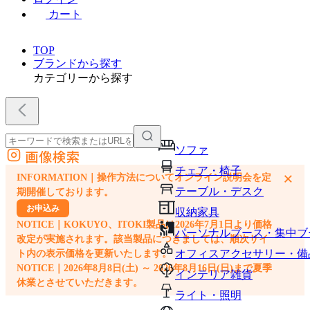
カート
TOP
ブランドから探す
カテゴリーから探す
ソファ
画像検索
外部サイトの商品をカートに追加
チェア・椅子
×
INFORMATION｜操作方法についてオンライン説明会を定
他のサイトで見つけた商品ページのURLを貼り付けて、カートに追加できます
テーブル・デスク
期開催しております。
お申込み
収納家具
NOTICE｜KOKUYO、ITOKI製品は2026年7月1日より価格
パーソナルブース・集中ブ
改定が実施されます。該当製品につきましては、順次サイ
オフィスアクセサリー・備
ト内の表示価格を更新いたします。
NOTICE｜2026年8月8日(土) ～ 2026年8月16日(日)まで夏季
インテリア雑貨
休業とさせていただきます。
ライト・照明