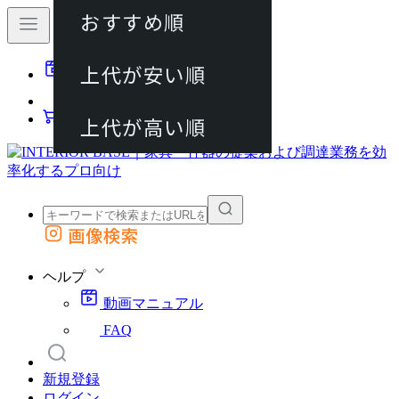
おすすめ順
80件
上代が安い順
動画マニュアル
120件
FAQ
カート
上代が高い順
画像検索
外部サイトの商品をカートに追加
他のサイトで見つけた商品ページのURLを貼り付けて、カートに追加できます
ヘルプ
動画マニュアル
FAQ
新規登録
ログイン