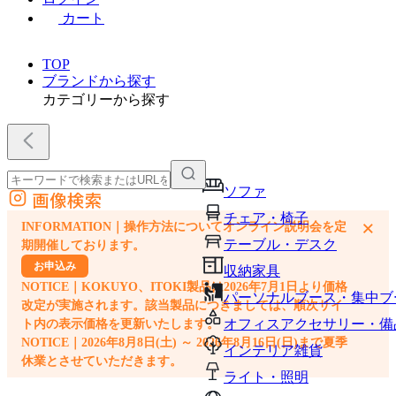
カート
TOP
ブランドから探す
カテゴリーから探す
ソファ
画像検索
外部サイトの商品をカートに追加
チェア・椅子
×
INFORMATION｜操作方法についてオンライン説明会を定
他のサイトで見つけた商品ページのURLを貼り付けて、カートに追加できます
テーブル・デスク
期開催しております。
お申込み
収納家具
NOTICE｜KOKUYO、ITOKI製品は2026年7月1日より価格
パーソナルブース・集中ブ
改定が実施されます。該当製品につきましては、順次サイ
オフィスアクセサリー・備
ト内の表示価格を更新いたします。
NOTICE｜2026年8月8日(土) ～ 2026年8月16日(日)まで夏季
インテリア雑貨
休業とさせていただきます。
ライト・照明