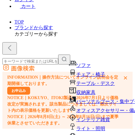
カート
TOP
ブランドから探す
カテゴリーから探す
ソファ
画像検索
外部サイトの商品をカートに追加
チェア・椅子
×
INFORMATION｜操作方法についてオンライン説明会を定
他のサイトで見つけた商品ページのURLを貼り付けて、カートに追加できます
テーブル・デスク
期開催しております。
お申込み
収納家具
NOTICE｜KOKUYO、ITOKI製品は2026年7月1日より価格
パーソナルブース・集中ブ
改定が実施されます。該当製品につきましては、順次サイ
オフィスアクセサリー・備
ト内の表示価格を更新いたします。
NOTICE｜2026年8月8日(土) ～ 2026年8月16日(日)まで夏季
インテリア雑貨
休業とさせていただきます。
ライト・照明