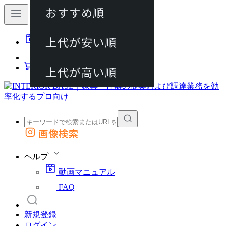
おすすめ順
80件
上代が安い順
動画マニュアル
120件
FAQ
カート
上代が高い順
画像検索
外部サイトの商品をカートに追加
他のサイトで見つけた商品ページのURLを貼り付けて、カートに追加できます
ヘルプ
動画マニュアル
FAQ
新規登録
ログイン