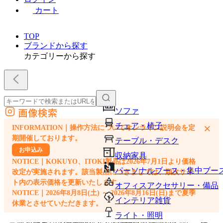
カート
TOP
ブランドから探す
カテゴリーから探す
画像検索
ソファ
外部サイトの商品をカートに追加
チェア・椅子
×
INFORMATION｜操作方法についてオンライン説明会を定
他のサイトで見つけた商品ページのURLを貼り付けて、カートに追加できます
期開催しております。
テーブル・デスク
お申込み
収納家具
NOTICE｜KOKUYO、ITOKI製品は2026年7月1日より価格
パーソナルブース・集中ブー
改定が実施されます。該当製品につきましては、順次サイ
ト内の表示価格を更新いたします。
オフィスアクセサリー・備品
NOTICE｜2026年8月8日(土) ～ 2026年8月16日(日)まで夏季
インテリア雑貨
休業とさせていただきます。
ライト・照明