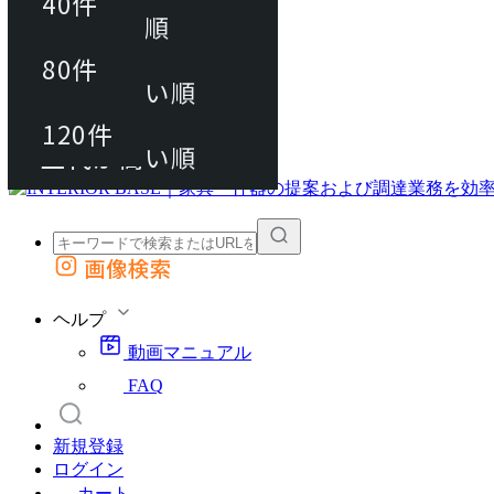
40件
おすすめ順
80件
80件
上代が安い順
動画マニュアル
120件
120件
FAQ
カート
上代が高い順
画像検索
外部サイトの商品をカートに追加
他のサイトで見つけた商品ページのURLを貼り付けて、カートに追加できます
ヘルプ
動画マニュアル
FAQ
新規登録
ログイン
カート