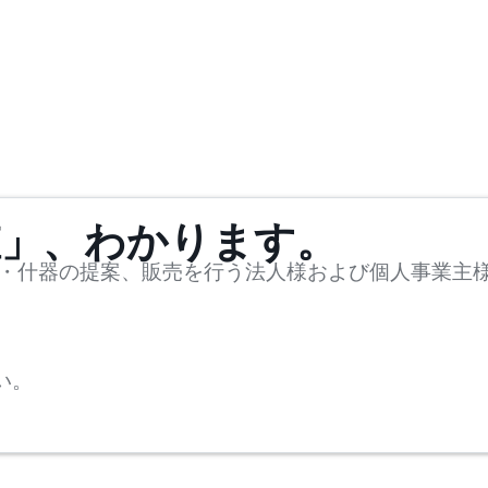
値」、わかります。
・什器の提案、販売を行う法人様および個人事業主
い。