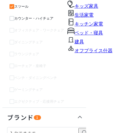
キッズ家具
スツール
生活家電
カウンター・ハイチェア
キッチン家電
オフィスチェア・ワークチェア
ベッド・寝具
建具
ダイニングチェア
オフプライス什器
ラウンジチェア
ローチェア・座椅子
ベンチ・ダイニングベンチ
ゲーミングチェア
エグゼクティブ・応接用チェア
テーブル・デスク
ソファ
収納家具
パーソナルブース・集中ブース
オフィスアクセサリー・備品
インテリア雑貨
ライト・照明
ガーデン・屋外
キッズ家具
生活家電
キッチン家電
ベッド・寝具
建具
オフプライス什器
ブランド
1