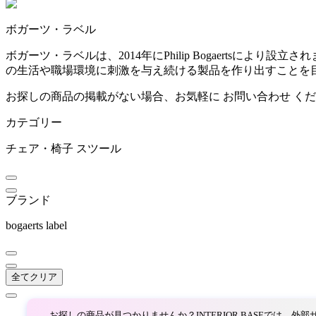
~
ボガーツ・ラベル
ARUNAi
mm
ボガーツ・ラベルは、2014年にPhilip Bogaerts
の生活や職場環境に刺激を与え続ける製品を作り出すことを
アルナイ
お探しの商品の掲載がない場合、お気軽に
お問い合わせ
くだ
カテゴリー
AZUMAYA
チェア・椅子
スツール
アズマヤ
ブランド
bellacontte
bogaerts label
ベラコンテ
全てクリア
BoConcept
お探しの商品が見つかりませんか？INTERIOR BASEでは、