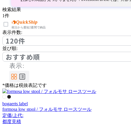
ボーコンセプト
検索結果
1
件
bogaerts label
QuickShip
発注から最短2週間で納品
表示件数:
ボガーツ・ラベル
120件
並び順:
by interiors
おすすめ順
表示:
バイインテリアズ
*価格は税抜表記です
CHAISES NICOLLE
シェーズ・ニコル
bogaerts label
formosa low stool / フォルモサ ロースツール
定価/上代:
Coccole
都度見積