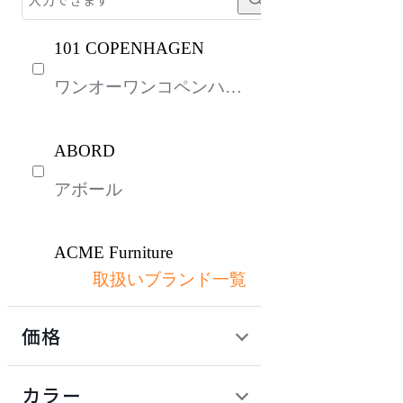
101 COPENHAGEN
ワンオーワンコペンハー
ゲン
ABORD
アボール
ACME Furniture
取扱いブランド一覧
アクメファニチャー
価格
ADAL
定価 / 上代 (税抜)
検索
カラー
アダル