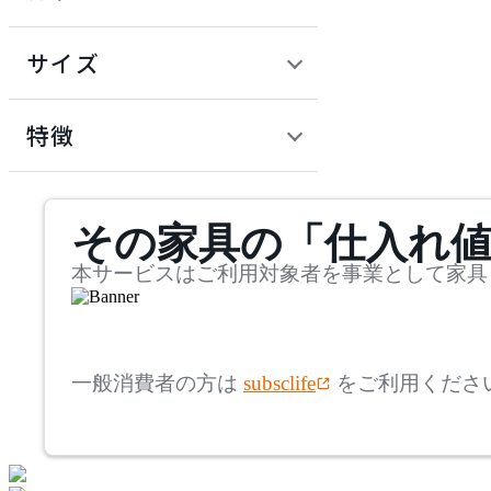
~
円
サイズ
ADAL TOTAL INTERIOR
COLLECTION
幅
アダルトータルインテリ
検索
特徴
アコレクション
~
Andreu World
mm
サステナビリティ商品
その家具の「仕入れ
奥行
検索
アンドリューワールド
~
本サービスはご利用対象者を事業として家具
ARIAKE
mm
高さ
検索
アリアケ
一般消費者の方は
subsclife
をご利用くださ
~
artek
mm
座面高
検索
アルテック