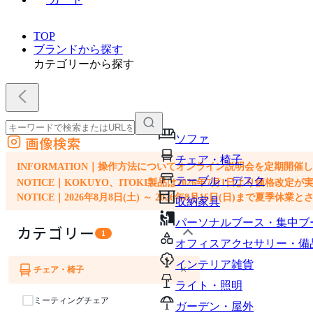
TOP
ブランドから探す
カテゴリーから探す
ソファ
画像検索
外部サイトの商品をカートに追加
チェア・椅子
他のサイトで見つけた商品ページのURLを貼り付けて、カートに追加できます
INFORMATION｜操作方法についてオンライン説明会を定期開催
テーブル・デスク
NOTICE｜KOKUYO、ITOKI製品は2026年7月1日より価
NOTICE｜2026年8月8日(土) ～ 2026年8月16日(日)まで夏季休
収納家具
パーソナルブース・集中ブ
カテゴリー
1
オフィスアクセサリー・備
インテリア雑貨
×
チェア・椅子
ライト・照明
ミーティングチェア
ガーデン・屋外