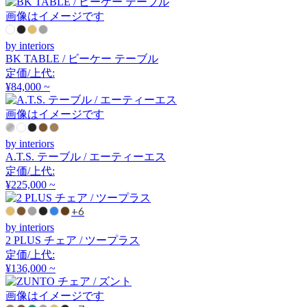
アーメット
画像はイメージです
by interiors
ART WORK STUDIO
BK TABLE / ビーケー テーブル
定価/上代:
アートワークスタジオ
¥84,000 ~
画像はイメージです
artek
by interiors
A.T.S. テーブル / エーティーエス
アルテック
定価/上代:
¥225,000 ~
+6
Artemide
by interiors
2 PLUS チェア / ツープラス
アルテミデ
定価/上代:
¥136,000 ~
ARUNAi
画像はイメージです