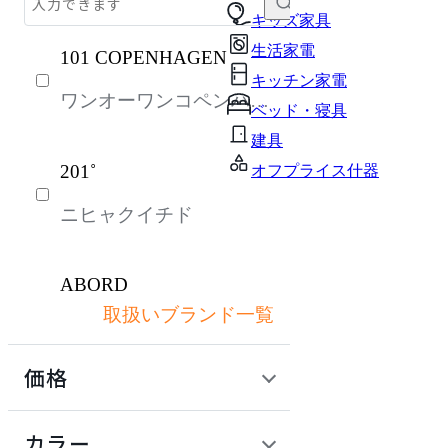
テーブル・デスク
キッズ家具
生活家電
101 COPENHAGEN
収納家具
キッチン家電
ワンオーワンコペンハー
パーソナルブース・集中ブース
ベッド・寝具
ゲン
オフィスアクセサリー・備品
建具
201˚
オフプライス什器
インテリア雑貨
ニヒャクイチド
ガーデン・屋外
ライト・照明
ABORD
キッズ家具
取扱いブランド一覧
アボール
生活家電
価格
キッチン家電
ACME Furniture
ベッド・寝具
定価 / 上代 (税抜)
検索
カラー
アクメファニチャー