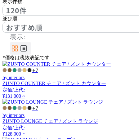
アノニマカステッリ
表示件数:
120件
並び順:
Another Garden
おすすめ順
表示:
アナザーガーデン
*価格は税抜表記です
ARIAKE
+7
アリアケ
by interiors
ZUNTO COUNTER チェア / ズント カウンター
定価/上代:
arper
¥131,000 ~
アルペール
+7
by interiors
ZUNTO LOUNGE チェア / ズント ラウンジ
定価/上代:
arrmet
¥128,000 ~