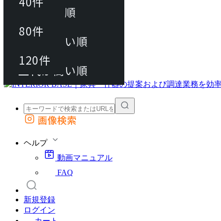
40件
おすすめ順
80件
80件
上代が安い順
動画マニュアル
120件
120件
FAQ
カート
上代が高い順
画像検索
外部サイトの商品をカートに追加
他のサイトで見つけた商品ページのURLを貼り付けて、カートに追加できます
ヘルプ
動画マニュアル
FAQ
新規登録
ログイン
カート