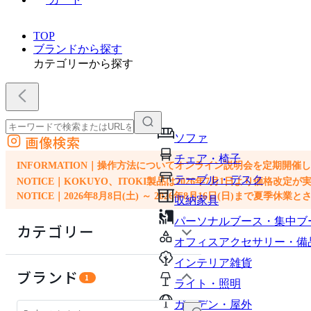
TOP
ブランドから探す
カテゴリーから探す
ソファ
画像検索
外部サイトの商品をカートに追加
チェア・椅子
他のサイトで見つけた商品ページのURLを貼り付けて、カートに追加できます
INFORMATION｜操作方法についてオンライン説明会を定期開催
テーブル・デスク
NOTICE｜KOKUYO、ITOKI製品は2026年7月1日より価
NOTICE｜2026年8月8日(土) ～ 2026年8月16日(日)まで夏季休
収納家具
パーソナルブース・集中ブ
カテゴリー
オフィスアクセサリー・備
インテリア雑貨
ソファ
ブランド
1
ライト・照明
チェア・椅子
ガーデン・屋外