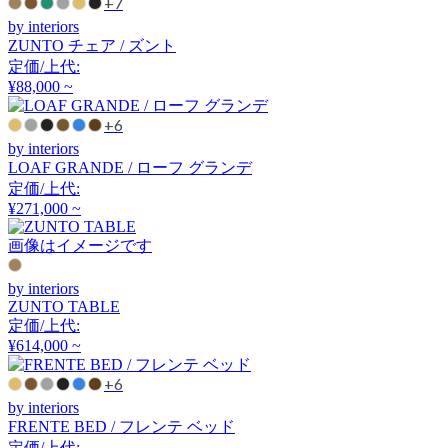
+7
アルナイ
by interiors
ZUNTO チェア / ズント
定価/上代:
¥88,000 ~
Astep
+6
アステップ
by interiors
LOAF GRANDE / ローフ グランデ
定価/上代:
AZUMAYA
¥271,000 ~
アズマヤ
画像はイメージです
by interiors
ZUNTO TABLE
B-LINE
定価/上代:
¥614,000 ~
ビーライン
+6
by interiors
FRENTE BED / フレンテ ベッド
B.C. SAN MICHELE
定価/上代: