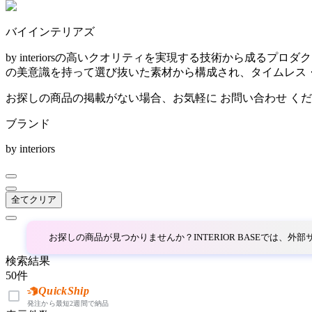
~
バイインテリアズ
AINX
mm
by interiorsの高いクオリティを実現する技術から成
の美意識を持って選び抜いた素材から構成され、タイムレス
アイネクス
お探しの商品の掲載がない場合、お気軽に
お問い合わせ
くだ
ブランド
aluna
by interiors
アルナ
全てクリア
Andreu World
アンドリューワールド
お探しの商品が見つかりませんか？INTERIOR BASEでは、
検索結果
50
件
ANONIMA CASTELLI
QuickShip
発注から最短2週間で納品