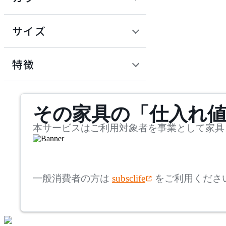
~
建具
オフプライス什器
円
サイズ
ADAL
幅
アダル
検索
特徴
~
ADAL TOTAL INTERIOR
mm
サステナビリティ商品
COLLECTION
その家具の「仕入れ
奥行
検索
アダルトータルインテリ
アコレクション
~
本サービスはご利用対象者を事業として家具
ADRS
mm
高さ
検索
アドレス
一般消費者の方は
subsclife
をご利用くださ
~
AICO
mm
座面高
検索
アイコ