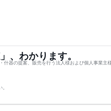
値」、わかります。
・什器の提案、販売を行う法人様および個人事業主
い。