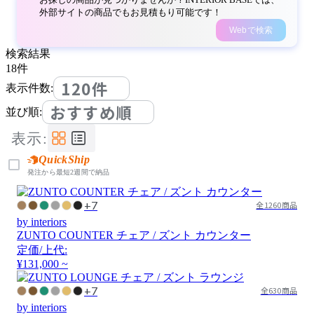
外部サイトの商品でもお見積もり可能です！
Webで検索
検索結果
18
件
120件
表示件数:
おすすめ順
並び順:
表示:
QuickShip
発注から最短2週間で納品
+7
全1260商品
by interiors
ZUNTO COUNTER チェア / ズント カウンター
定価/上代:
¥131,000 ~
+7
全630商品
by interiors