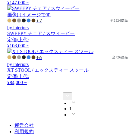
¥147,000 ~
画像はイメージです
+7
全2524商品
by interiors
SWEEPY チェア / スウィーピー
定価/上代:
¥108,000 ~
+6
全726商品
by interiors
XT STOOL / エックスティー スツール
定価/上代:
¥84,000 ~
1
運営会社
利用規約