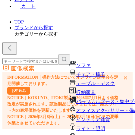
カート
TOP
ブランドから探す
カテゴリーから探す
ソファ
画像検索
外部サイトの商品をカートに追加
チェア・椅子
×
INFORMATION｜操作方法についてオンライン説明会を定
他のサイトで見つけた商品ページのURLを貼り付けて、カートに追加できます
テーブル・デスク
期開催しております。
お申込み
収納家具
NOTICE｜KOKUYO、ITOKI製品は2026年7月1日より価格
パーソナルブース・集中ブ
改定が実施されます。該当製品につきましては、順次サイ
オフィスアクセサリー・備
ト内の表示価格を更新いたします。
NOTICE｜2026年8月8日(土) ～ 2026年8月16日(日)まで夏季
インテリア雑貨
休業とさせていただきます。
ライト・照明