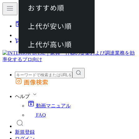
おすすめ順
80件
上代が安い順
動画マニュアル
120件
FAQ
カート
上代が高い順
画像検索
外部サイトの商品をカートに追加
他のサイトで見つけた商品ページのURLを貼り付けて、カートに追加できます
ヘルプ
動画マニュアル
FAQ
新規登録
ログイン