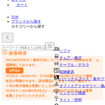
カート
TOP
ブランドから探す
カテゴリーから探す
ソファ
画像検索
外部サイトの商品をカートに追加
チェア・椅子
×
INFORMATION｜操作方法についてオンライン説明会を定
他のサイトで見つけた商品ページのURLを貼り付けて、カートに追加できます
テーブル・デスク
期開催しております。
お申込み
収納家具
NOTICE｜KOKUYO、ITOKI製品は2026年7月1日より価格
パーソナルブース・集中ブ
改定が実施されます。該当製品につきましては、順次サイ
オフィスアクセサリー・備
ト内の表示価格を更新いたします。
NOTICE｜2026年8月8日(土) ～ 2026年8月16日(日)まで夏季
インテリア雑貨
休業とさせていただきます。
ライト・照明