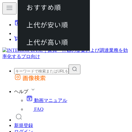
おすすめ順
80件
上代が安い順
動画マニュアル
120件
FAQ
カート
上代が高い順
画像検索
外部サイトの商品をカートに追加
他のサイトで見つけた商品ページのURLを貼り付けて、カートに追加できます
ヘルプ
動画マニュアル
FAQ
新規登録
ログイン