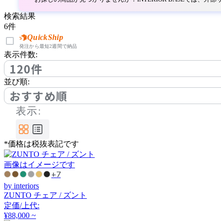
アルナイ
検索結果
6
件
AZUMAYA
QuickShip
発注から最短2週間で納品
表示件数:
アズマヤ
120件
並び順:
BoConcept
おすすめ順
表示:
ボーコンセプト
*価格は税抜表記です
by interiors
画像はイメージです
バイインテリアズ
+7
by interiors
ZUNTO チェア / ズント
Cerantola
定価/上代:
¥88,000 ~