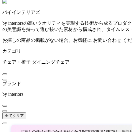
~
バイインテリアズ
ARIAKE
mm
by interiorsの高いクオリティを実現する技術から成
の美意識を持って選び抜いた素材から構成され、タイムレス
アリアケ
お探しの商品の掲載がない場合、お気軽に
お問い合わせ
くだ
カテゴリー
arper
チェア・椅子
ダイニングチェア
アルペール
ブランド
artek
by interiors
アルテック
全てクリア
ARUNAi
お探しの商品が見つかりませんか？INTERIOR BASEでは、