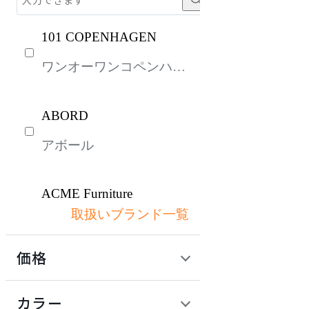
101 COPENHAGEN
ワンオーワンコペンハー
ゲン
ABORD
アボール
ACME Furniture
取扱いブランド一覧
アクメファニチャー
価格
ADAL
定価 / 上代 (税抜)
検索
カラー
アダル