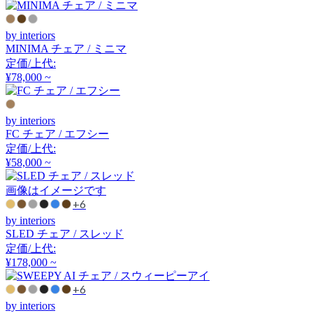
チェラントラ
by interiors
MINIMA チェア / ミニマ
CHAISES NICOLLE
定価/上代:
¥78,000 ~
シェーズ・ニコル
by interiors
Coccole
FC チェア / エフシー
定価/上代:
¥58,000 ~
コッコレ
画像はイメージです
+6
COLOS
by interiors
SLED チェア / スレッド
コロス
定価/上代:
¥178,000 ~
+6
COMPLEX UNIVERSAL
by interiors
FURNITURE SUPPLY