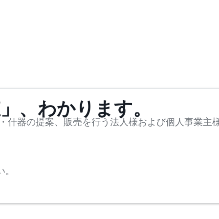
値」、わかります。
・什器の提案、販売を行う法人様および個人事業主
い。