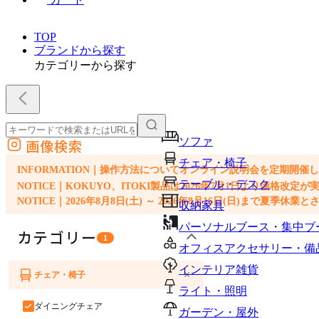
TOP
ブランドから探す
カテゴリーから探す
ソファ
画像検索
外部サイトの商品をカートに追加
チェア・椅子
他のサイトで見つけた商品ページのURLを貼り付けて、カートに追加できます
INFORMATION｜操作方法についてオンライン説明会を定期開催
テーブル・デスク
NOTICE｜KOKUYO、ITOKI製品は2026年7月1日より価
NOTICE｜2026年8月8日(土) ～ 2026年8月16日(日)まで夏季休
収納家具
パーソナルブース・集中ブ
カテゴリー
1
オフィスアクセサリー・備
インテリア雑貨
×
チェア・椅子
ソファ
ライト・照明
ダイニングチェア
ガーデン・屋外