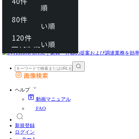
40件
おすすめ順
80件
80件
上代が安い順
動画マニュアル
120件
120件
FAQ
カート
上代が高い順
画像検索
外部サイトの商品をカートに追加
他のサイトで見つけた商品ページのURLを貼り付けて、カートに追加できます
ヘルプ
動画マニュアル
FAQ
新規登録
ログイン
カート