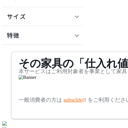
~
円
サイズ
ADAL TOTAL INTERIOR
COLLECTION
幅
アダルトータルインテリ
検索
特徴
アコレクション
~
ADRS
mm
サステナビリティ商品
その家具の「仕入れ
奥行
検索
アドレス
~
本サービスはご利用対象者を事業として家具
Andreu World
mm
高さ
検索
アンドリューワールド
一般消費者の方は
subsclife
をご利用くださ
~
ANONIMA CASTELLI
mm
座面高
検索
アノニマカステッリ