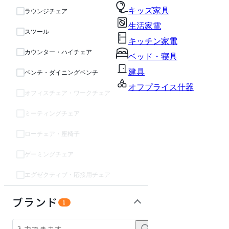
キッズ家具
ラウンジチェア
生活家電
スツール
キッチン家電
カウンター・ハイチェア
ベッド・寝具
建具
ベンチ・ダイニングベンチ
オフプライス什器
オフィスチェア・ワークチェア
ミーティングチェア
ローチェア・座椅子
ゲーミングチェア
エグゼクティブ・応接用チェア
テーブル・デスク
収納家具
パーソナルブース・集中ブース
オフィスアクセサリー・備品
インテリア雑貨
ガーデン・屋外
ライト・照明
キッズ家具
生活家電
キッチン家電
ベッド・寝具
建具
オフプライス什器
ブランド
1