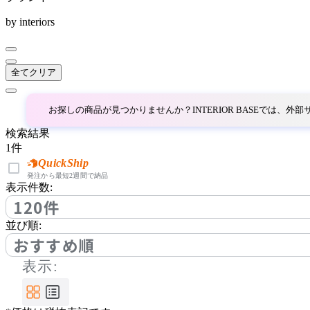
common furniture
by interiors
コモンファニチャー
全てクリア
COMPLEX UNIVERSAL
FURNITURE SUPPLY
お探しの商品が見つかりませんか？INTERIOR BASEでは、
コンプレックスユニバー
サルファニチャーサプラ
検索結果
イ
1
件
CondeHouse
QuickShip
発注から最短2週間で納品
表示件数:
カンディハウス
120件
並び順:
CORE ONE
おすすめ順
表示:
コアワン