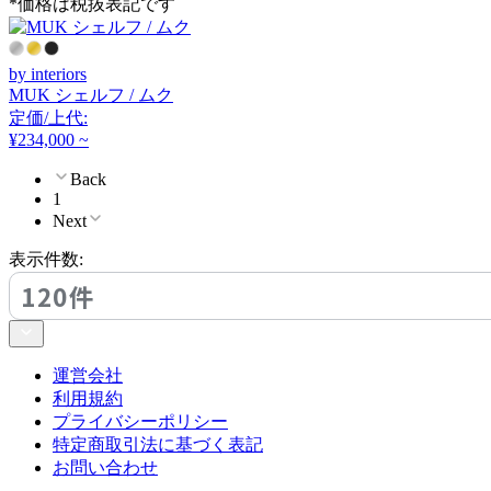
*価格は税抜表記です
cosine
コサイン
by interiors
MUK シェルフ / ムク
定価/上代:
CRUSH CRASH PROJECT
¥234,000 ~
Back
クラッシュクラッシュプ
1
ロジェクト
Next
表示件数:
DUENDE
120件
デュエンデ
運営会社
DULTON
利用規約
プライバシーポリシー
ダルトン
特定商取引法に基づく表記
お問い合わせ