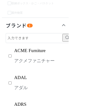
収納ボックス・かご・バスケット
屋外物置
パーソナルブース・集中ブース
オフィスアクセサリー・備品
インテリア雑貨
ガーデン・屋外
ライト・照明
キッズ家具
生活家電
キッチン家電
ベッド・寝具
建具
オフプライス什器
ブランド
1
ACME Furniture
アクメファニチャー
ADAL
アダル
ADRS