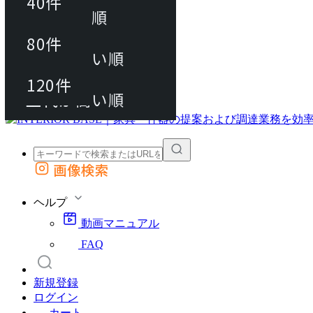
40件
おすすめ順
80件
80件
上代が安い順
動画マニュアル
120件
120件
FAQ
カート
上代が高い順
画像検索
外部サイトの商品をカートに追加
他のサイトで見つけた商品ページのURLを貼り付けて、カートに追加できます
ヘルプ
動画マニュアル
FAQ
新規登録
ログイン
カート