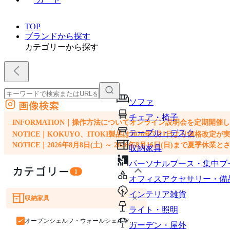
TOP
ブランドから探す
カテゴリーから探す
ソファ
画像検索
外部サイトの商品をカートに追加
チェア・椅子
他のサイトで見つけた商品ページのURLを貼り付けて、カートに追加できます
INFORMATION｜操作方法についてオンライン説明会を定期開催
テーブル・デスク
NOTICE｜KOKUYO、ITOKI製品は2026年7月1日より価
NOTICE｜2026年8月8日(土) ～ 2026年8月16日(日)まで夏季休
収納家具
パーソナルブース・集中ブ
カテゴリー
1
オフィスアクセサリー・備
インテリア雑貨
×
収納家具
ソファ
チェア・椅子
テーブル・デスク
ライト・照明
オープンシェルフ・ウォールシェルフ・ラック
ガーデン・屋外