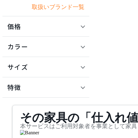
取扱いブランド一覧
アドレス
価格
ARIAKE
定価 / 上代 (税抜)
検索
カラー
アリアケ
~
円
サイズ
artek
幅
アルテック
検索
特徴
~
AZUMAYA
mm
サステナビリティ商品
その家具の「仕入れ
奥行
検索
アズマヤ
~
本サービスはご利用対象者を事業として家具
BoConcept