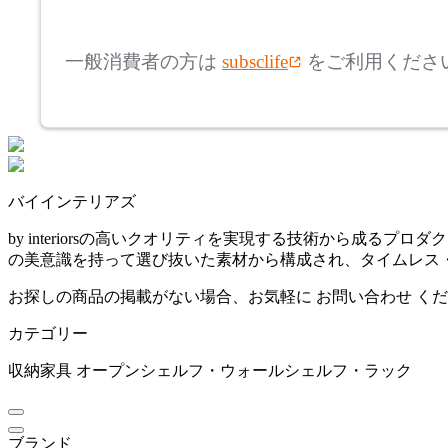
mm
高さ
検索
ボーコンセプト
一般消費者の方は
subsclife
をご利用くださ
~
by interiors
mm
座面高
検索
バイインテリアズ
~
バイインテリアズ
Coccole
mm
by interiorsの高いクオリティを実現する技術から成
の美意識を持って選び抜いた素材から構成され、タイムレス
コッコレ
お探しの商品の掲載がない場合、お気軽に
お問い合わせ
くだ
カテゴリー
COLLECTION LIVING
収納家具
オープンシェルフ・ウォールシェルフ・ラック
コレクションリビング
ブランド