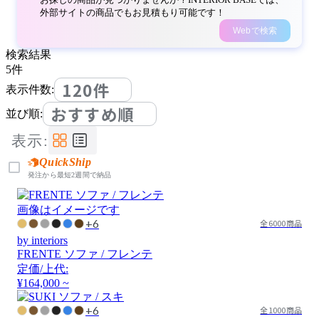
外部サイトの商品でもお見積もり可能です！
Webで検索
検索結果
5
件
120件
表示件数:
おすすめ順
並び順:
表示:
QuickShip
発注から最短2週間で納品
画像はイメージです
+6
全6000商品
by interiors
FRENTE ソファ / フレンテ
定価/上代:
¥164,000 ~
+6
全1000商品