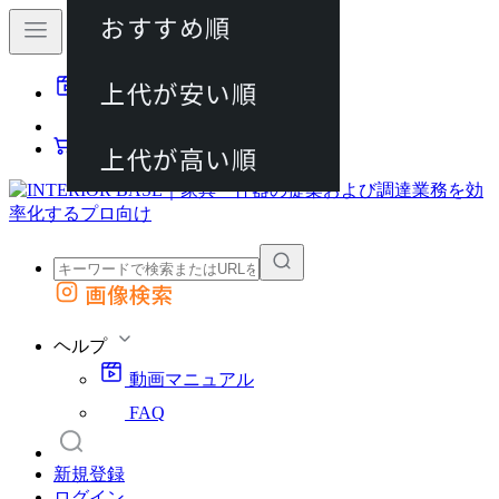
おすすめ順
80件
上代が安い順
動画マニュアル
120件
FAQ
カート
上代が高い順
画像検索
外部サイトの商品をカートに追加
他のサイトで見つけた商品ページのURLを貼り付けて、カートに追加できます
ヘルプ
動画マニュアル
FAQ
新規登録
ログイン