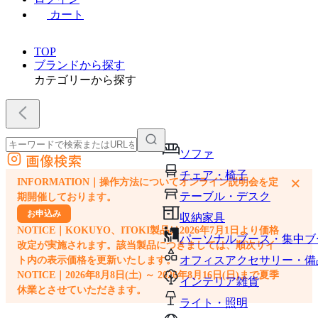
カート
TOP
ブランドから探す
カテゴリーから探す
ソファ
画像検索
外部サイトの商品をカートに追加
チェア・椅子
×
INFORMATION｜操作方法についてオンライン説明会を定
他のサイトで見つけた商品ページのURLを貼り付けて、カートに追加できます
テーブル・デスク
期開催しております。
お申込み
収納家具
NOTICE｜KOKUYO、ITOKI製品は2026年7月1日より価格
パーソナルブース・集中ブ
改定が実施されます。該当製品につきましては、順次サイ
オフィスアクセサリー・備
ト内の表示価格を更新いたします。
NOTICE｜2026年8月8日(土) ～ 2026年8月16日(日)まで夏季
インテリア雑貨
休業とさせていただきます。
ライト・照明