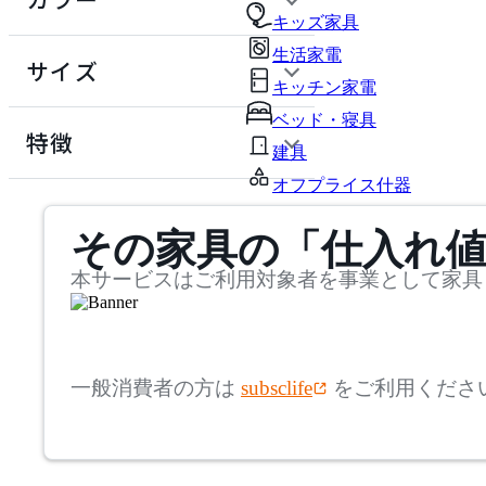
~
キッズ家具
生活家電
円
サイズ
キッチン家電
幅
検索
ベッド・寝具
特徴
建具
~
オフプライス什器
mm
その家具の「仕入れ
奥行
検索
~
本サービスはご利用対象者を事業として家具
mm
高さ
検索
一般消費者の方は
subsclife
をご利用くださ
~
mm
座面高
検索