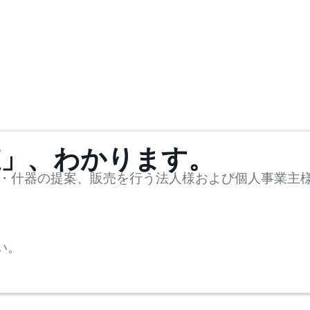
値」、わかります。
・什器の提案、販売を行う法人様および個人事業主
い。