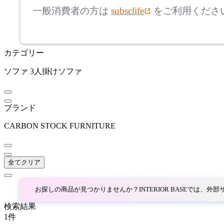
アルテック
一般消費者の方は
subsclife
をご利用くださ
~
ARUNAi
mm
カテゴリー
座面高
検索
アルナイ
ソファ
3人掛けソファ
~
AZUMAYA
mm
ブランド
アズマヤ
CARBON STOCK FURNITURE
BoConcept
全てクリア
ボーコンセプト
お探しの商品が見つかりませんか？INTERIOR BASEでは、
by interiors
検索結果
1
件