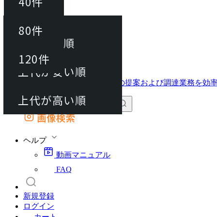
40件
並び替え
40件
80件
おすすめ順
動画マニュアル
80件
120件
FAQ
カート
上代が安い順
120件
上代が高い順
画像検索
外部サイトの商品をカートに追加
他のサイトで見つけた商品ページのURLを貼り付けて、カートに追加できます
ヘルプ
動画マニュアル
FAQ
新規登録
ログイン
カート