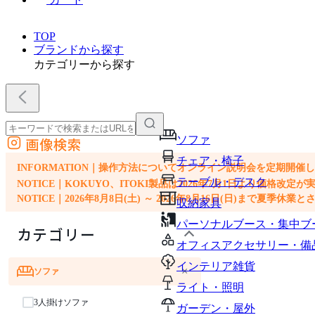
TOP
ブランドから探す
カテゴリーから探す
ソファ
画像検索
外部サイトの商品をカートに追加
チェア・椅子
他のサイトで見つけた商品ページのURLを貼り付けて、カートに追加できます
INFORMATION｜操作方法についてオンライン説明会を定期開催
テーブル・デスク
NOTICE｜KOKUYO、ITOKI製品は2026年7月1日より価
NOTICE｜2026年8月8日(土) ～ 2026年8月16日(日)まで夏季休
収納家具
パーソナルブース・集中ブ
カテゴリー
オフィスアクセサリー・備
インテリア雑貨
×
ソファ
ライト・照明
3人掛けソファ
ガーデン・屋外