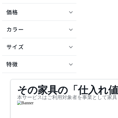
価格
ADAL TOTAL INTERIOR
COLLECTION
定価 / 上代 (税抜)
検索
カラー
アダルトータルインテリ
~
アコレクション
円
サイズ
ADRS
幅
アドレス
検索
特徴
~
ARIAKE
mm
サステナビリティ商品
その家具の「仕入れ
奥行
検索
アリアケ
~
本サービスはご利用対象者を事業として家具
artek
mm
高さ
検索