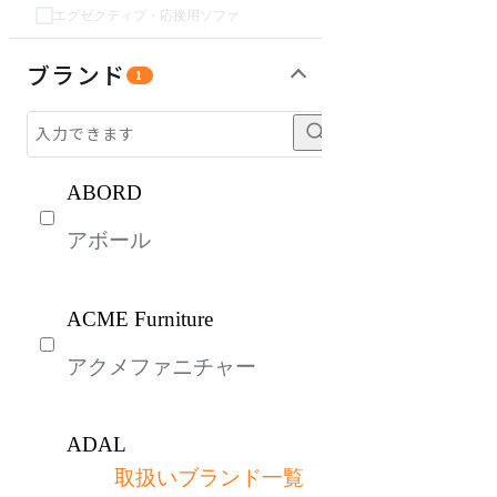
エグゼクティブ・応接用ソファ
チェア・椅子
テーブル・デスク
収納家具
パーソナルブース・集中ブース
オフィスアクセサリー・備品
インテリア雑貨
ライト・照明
ガーデン・屋外
キッズ家具
生活家電
キッチン家電
ベッド・寝具
建具
オフプライス什器
ブランド
1
ABORD
アボール
ACME Furniture
アクメファニチャー
ADAL
取扱いブランド一覧
アダル