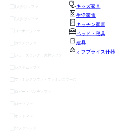
キッズ家具
1人掛けソファ
生活家電
2人掛けソファ
キッチン家電
コーナーソファ
ベッド・寝具
建具
カウチソファ
オフプライス什器
シェーズロング・片肘ソファ
システムソファ
ファミレスソファ・ファミレスブース
ロビー・ベンチソファ
ローソファ
オットマン
ソファベッド