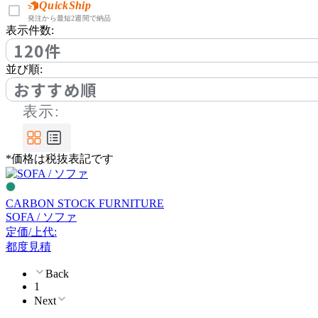
バイインテリアズ
QuickShip
発注から最短2週間で納品
表示件数:
120件
CARBON STOCK FURNI
並び順:
TURE
おすすめ順
カーボンストックファニ
チャー
表示:
COMPLEX UNIVERSAL
FURNITURE SUPPLY
*価格は税抜表記です
コンプレックスユニバー
サルファニチャーサプラ
イ
CARBON STOCK FURNITURE
CondeHouse
SOFA / ソファ
定価/上代:
カンディハウス
都度見積
Back
1
CRUSH CRASH PROJECT
Next