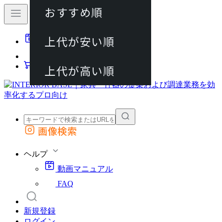
おすすめ順
80件
上代が安い順
動画マニュアル
120件
FAQ
カート
上代が高い順
画像検索
外部サイトの商品をカートに追加
他のサイトで見つけた商品ページのURLを貼り付けて、カートに追加できます
ヘルプ
動画マニュアル
FAQ
新規登録
ログイン