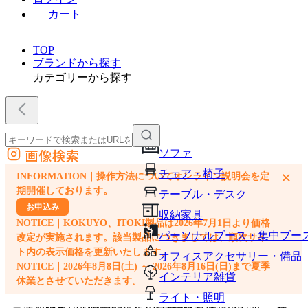
カート
TOP
ブランドから探す
カテゴリーから探す
画像検索
ソファ
外部サイトの商品をカートに追加
チェア・椅子
×
INFORMATION｜操作方法についてオンライン説明会を定
他のサイトで見つけた商品ページのURLを貼り付けて、カートに追加できます
期開催しております。
テーブル・デスク
お申込み
収納家具
NOTICE｜KOKUYO、ITOKI製品は2026年7月1日より価格
パーソナルブース・集中ブー
改定が実施されます。該当製品につきましては、順次サイ
ト内の表示価格を更新いたします。
オフィスアクセサリー・備品
NOTICE｜2026年8月8日(土) ～ 2026年8月16日(日)まで夏季
インテリア雑貨
休業とさせていただきます。
ライト・照明