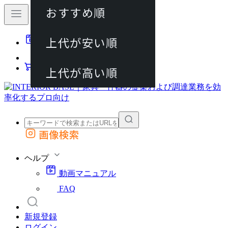
おすすめ順
80件
上代が安い順
動画マニュアル
120件
FAQ
カート
上代が高い順
画像検索
外部サイトの商品をカートに追加
他のサイトで見つけた商品ページのURLを貼り付けて、カートに追加できます
ヘルプ
動画マニュアル
FAQ
新規登録
ログイン