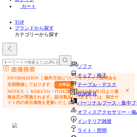
カート
TOP
ブランドから探す
カテゴリーから探す
ソファ
画像検索
外部サイトの商品をカートに追加
チェア・椅子
INFORMATION ｜操作方法についてオンライン説明会を
他のサイトで見つけた商品ページのURLを貼り付けて、カートに追加できます
テーブル・デスク
定期開催しております
お申込
×
NOTICE ｜ KOKUYO・ITOKI製品は2026年7月1日より価
収納家具
格改定が実施されます。該当製品につきましては、順次サ
イト内の表示価格を更新いたします。
パーソナルブース・集中ブ
オフィスアクセサリー・備
インテリア雑貨
ライト・照明