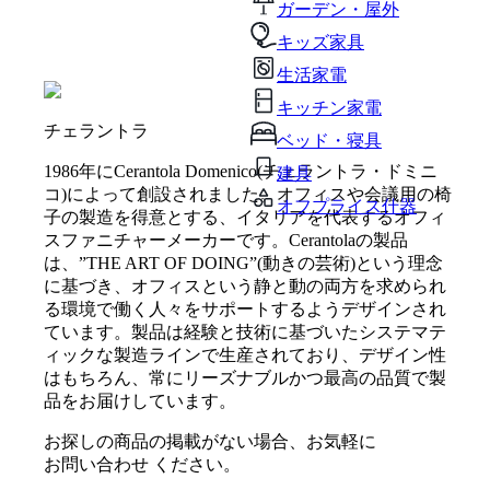
ガーデン・屋外
キッズ家具
生活家電
キッチン家電
チェラントラ
ベッド・寝具
1986年にCerantola Domenico(チェラントラ・ドミニ
建具
コ)によって創設されました。オフィスや会議用の椅
オフプライス什器
子の製造を得意とする、イタリアを代表するオフィ
スファニチャーメーカーです。Cerantolaの製品
は、”THE ART OF DOING”(動きの芸術)という理念
に基づき、オフィスという静と動の両方を求められ
る環境で働く人々をサポートするようデザインされ
ています。製品は経験と技術に基づいたシステマテ
ィックな製造ラインで生産されており、デザイン性
はもちろん、常にリーズナブルかつ最高の品質で製
品をお届けしています。
お探しの商品の掲載がない場合、お気軽に
お問い合わせ
ください。