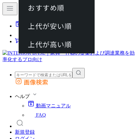
おすすめ順
80件
上代が安い順
動画マニュアル
120件
FAQ
カート
上代が高い順
画像検索
外部サイトの商品をカートに追加
他のサイトで見つけた商品ページのURLを貼り付けて、カートに追加できます
ヘルプ
動画マニュアル
FAQ
新規登録
ログイン