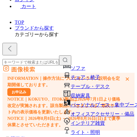
カート
TOP
ブランドから探す
カテゴリーから探す
画像検索
ソファ
外部サイトの商品をカートに追加
チェア・椅子
×
INFORMATION｜操作方法についてオンライン説明会を定
他のサイトで見つけた商品ページのURLを貼り付けて、カートに追加できます
期開催しております。
テーブル・デスク
お申込み
収納家具
NOTICE｜KOKUYO、ITOKI製品は2026年7月1日より価格
パーソナルブース・集中ブー
改定が実施されます。該当製品につきましては、順次サイ
ト内の表示価格を更新いたします。
オフィスアクセサリー・備品
NOTICE｜2026年8月8日(土) ～ 2026年8月16日(日)まで夏季
インテリア雑貨
休業とさせていただきます。
ライト・照明