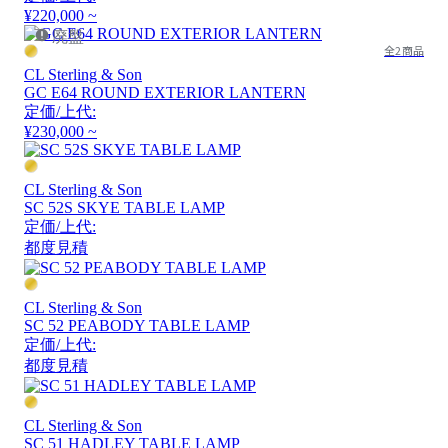
¥220,000 ~
廃盤
全2商品
CL Sterling & Son
GC E64 ROUND EXTERIOR LANTERN
定価/上代:
¥230,000 ~
CL Sterling & Son
SC 52S SKYE TABLE LAMP
定価/上代:
都度見積
CL Sterling & Son
SC 52 PEABODY TABLE LAMP
定価/上代:
都度見積
CL Sterling & Son
SC 51 HADLEY TABLE LAMP