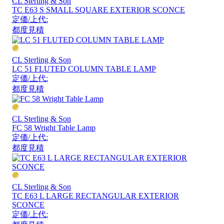
CL Sterling & Son
TC E63 S SMALL SQUARE EXTERIOR SCONCE
定価/上代:
都度見積
CL Sterling & Son
LC 51 FLUTED COLUMN TABLE LAMP
定価/上代:
都度見積
CL Sterling & Son
FC 58 Wright Table Lamp
定価/上代:
都度見積
CL Sterling & Son
TC E63 L LARGE RECTANGULAR EXTERIOR
SCONCE
定価/上代: