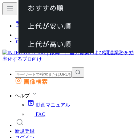
おすすめ順
80件
上代が安い順
動画マニュアル
120件
FAQ
カート
上代が高い順
画像検索
外部サイトの商品をカートに追加
他のサイトで見つけた商品ページのURLを貼り付けて、カートに追加できます
ヘルプ
動画マニュアル
FAQ
新規登録
ログイン