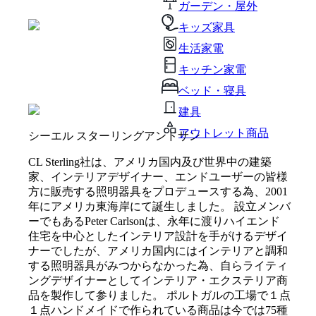
ガーデン・屋外
キッズ家具
生活家電
キッチン家電
ベッド・寝具
建具
アウトレット商品
シーエル スターリングアンドサン
CL Sterling社は、アメリカ国内及び世界中の建築
家、インテリアデザイナー、エンドユーザーの皆様
方に販売する照明器具をプロデュースする為、2001
年にアメリカ東海岸にて誕生しました。 設立メンバ
ーでもあるPeter Carlsonは、永年に渡りハイエンド
住宅を中心としたインテリア設計を手がけるデザイ
ナーでしたが、アメリカ国内にはインテリアと調和
する照明器具がみつからなかった為、自らライティ
ングデザイナーとしてインテリア・エクステリア商
品を製作して参りました。 ポルトガルの工場で１点
１点ハンドメイドで作られている商品は今では75種