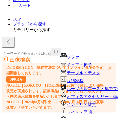
カート
TOP
ブランドから探す
カテゴリーから探す
ソファ
画像検索
外部サイトの商品をカートに追加
チェア・椅子
×
INFORMATION｜操作方法についてオンライン説明会を定
他のサイトで見つけた商品ページのURLを貼り付けて、カートに追加できます
テーブル・デスク
期開催しております。
お申込み
収納家具
NOTICE｜KOKUYO、ITOKI製品は2026年7月1日より価格
パーソナルブース・集中ブ
改定が実施されます。該当製品につきましては、順次サイ
オフィスアクセサリー・備
ト内の表示価格を更新いたします。
NOTICE｜2026年8月8日(土) ～ 2026年8月16日(日)まで夏季
インテリア雑貨
休業とさせていただきます。
ライト・照明