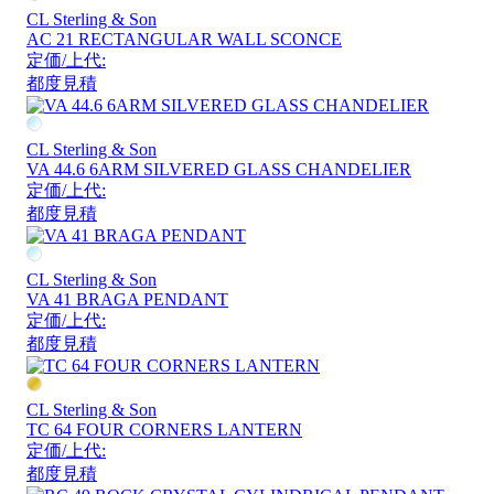
CL Sterling & Son
AC 21 RECTANGULAR WALL SCONCE
定価/上代:
都度見積
CL Sterling & Son
VA 44.6 6ARM SILVERED GLASS CHANDELIER
定価/上代:
都度見積
CL Sterling & Son
VA 41 BRAGA PENDANT
定価/上代:
都度見積
CL Sterling & Son
TC 64 FOUR CORNERS LANTERN
定価/上代:
都度見積