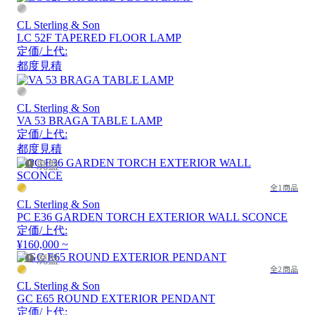
CL Sterling & Son
LC 52F TAPERED FLOOR LAMP
定価/上代:
都度見積
CL Sterling & Son
VA 53 BRAGA TABLE LAMP
定価/上代:
都度見積
廃盤
全1商品
CL Sterling & Son
PC E36 GARDEN TORCH EXTERIOR WALL SCONCE
定価/上代:
¥160,000 ~
廃盤
全2商品
CL Sterling & Son
GC E65 ROUND EXTERIOR PENDANT
定価/上代: