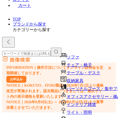
カート
TOP
ブランドから探す
カテゴリーから探す
ソファ
画像検索
外部サイトの商品をカートに追加
チェア・椅子
×
INFORMATION｜操作方法についてオンライン説明会を定
他のサイトで見つけた商品ページのURLを貼り付けて、カートに追加できます
テーブル・デスク
期開催しております。
お申込み
収納家具
NOTICE｜KOKUYO、ITOKI製品は2026年7月1日より価格
パーソナルブース・集中ブ
改定が実施されます。該当製品につきましては、順次サイ
オフィスアクセサリー・備
ト内の表示価格を更新いたします。
NOTICE｜2026年8月8日(土) ～ 2026年8月16日(日)まで夏季
インテリア雑貨
休業とさせていただきます。
ライト・照明