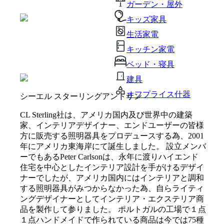
ガーデン・屋外
キッズ家具
生活家電
キッチン家電
ベッド・寝具
建具
オフプライス什器
シーエル スターリングアンドサン
CL Sterling社は、アメリカ国内及び世界中の建築
家、インテリアデザイナー、エンドユーザーの皆様
方に販売する照明器具をプロデュースする為、2001
年にアメリカ東海岸にて誕生しました。 設立メンバ
ーでもあるPeter Carlsonは、永年に渡りハイエンド
住宅を中心としたインテリア設計を手がけるデザイ
ナーでしたが、アメリカ国内にはインテリアと調和
する照明器具がみつからなかった為、自らライティ
ングデザイナーとしてインテリア・エクステリア商
品を製作して参りました。 ポルトガルの工場で１点
１点ハンドメイドで作られている商品は今では75種