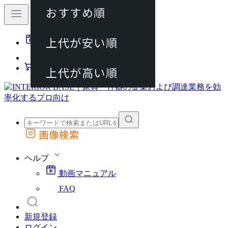
おすすめ順
80件
上代が安い順
動画マニュアル
120件
FAQ
カート
上代が高い順
画像検索
外部サイトの商品をカートに追加
他のサイトで見つけた商品ページのURLを貼り付けて、カートに追加できます
ヘルプ
動画マニュアル
FAQ
新規登録
ログイン