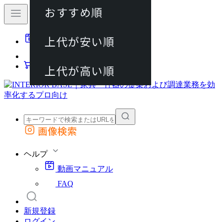
おすすめ順
80件
上代が安い順
動画マニュアル
120件
FAQ
カート
上代が高い順
画像検索
外部サイトの商品をカートに追加
他のサイトで見つけた商品ページのURLを貼り付けて、カートに追加できます
ヘルプ
動画マニュアル
FAQ
新規登録
ログイン