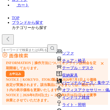
カート
TOP
ブランドから探す
カテゴリーから探す
ソファ
画像検索
外部サイトの商品をカートに追加
チェア・椅子
×
INFORMATION｜操作方法についてオンライン説明会を定
他のサイトで見つけた商品ページのURLを貼り付けて、カートに追加できます
テーブル・デスク
期開催しております。
お申込み
収納家具
NOTICE｜KOKUYO、ITOKI製品は2026年7月1日より価格
パーソナルブース・集中ブ
改定が実施されます。該当製品につきましては、順次サイ
オフィスアクセサリー・備
ト内の表示価格を更新いたします。
NOTICE｜2026年8月8日(土) ～ 2026年8月16日(日)まで夏季
インテリア雑貨
休業とさせていただきます。
ライト・照明