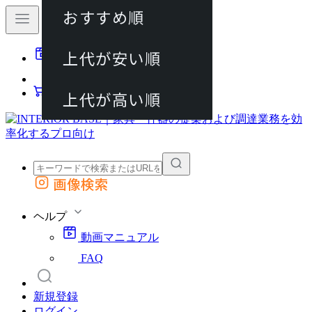
おすすめ順
80件
上代が安い順
動画マニュアル
120件
FAQ
カート
上代が高い順
画像検索
外部サイトの商品をカートに追加
他のサイトで見つけた商品ページのURLを貼り付けて、カートに追加できます
ヘルプ
動画マニュアル
FAQ
新規登録
ログイン