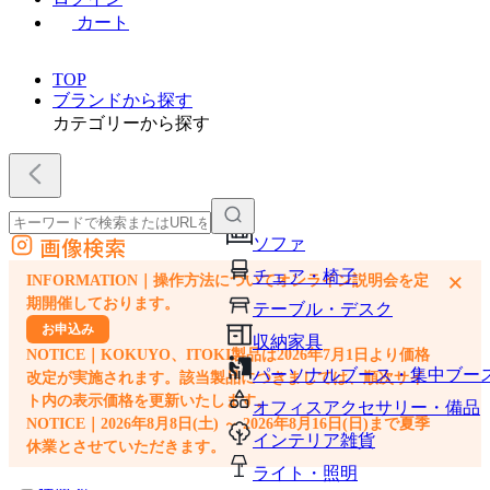
カート
TOP
ブランドから探す
カテゴリーから探す
画像検索
ソファ
外部サイトの商品をカートに追加
チェア・椅子
×
INFORMATION｜操作方法についてオンライン説明会を定
他のサイトで見つけた商品ページのURLを貼り付けて、カートに追加できます
期開催しております。
テーブル・デスク
お申込み
収納家具
NOTICE｜KOKUYO、ITOKI製品は2026年7月1日より価格
パーソナルブース・集中ブー
改定が実施されます。該当製品につきましては、順次サイ
ト内の表示価格を更新いたします。
オフィスアクセサリー・備品
NOTICE｜2026年8月8日(土) ～ 2026年8月16日(日)まで夏季
インテリア雑貨
休業とさせていただきます。
ライト・照明