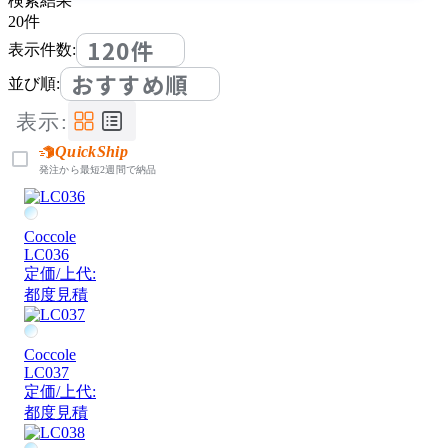
検索結果
20
件
120件
表示件数:
おすすめ順
並び順:
表示:
QuickShip
発注から最短2週間で納品
Coccole
LC036
定価/上代:
都度見積
Coccole
LC037
定価/上代:
都度見積