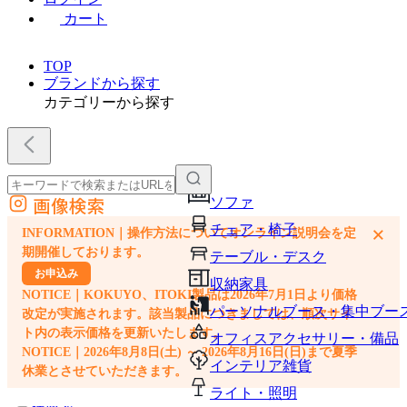
カート
TOP
ブランドから探す
カテゴリーから探す
画像検索
ソファ
外部サイトの商品をカートに追加
チェア・椅子
×
INFORMATION｜操作方法についてオンライン説明会を定
他のサイトで見つけた商品ページのURLを貼り付けて、カートに追加できます
期開催しております。
テーブル・デスク
お申込み
収納家具
NOTICE｜KOKUYO、ITOKI製品は2026年7月1日より価格
パーソナルブース・集中ブー
改定が実施されます。該当製品につきましては、順次サイ
ト内の表示価格を更新いたします。
オフィスアクセサリー・備品
NOTICE｜2026年8月8日(土) ～ 2026年8月16日(日)まで夏季
インテリア雑貨
休業とさせていただきます。
ライト・照明