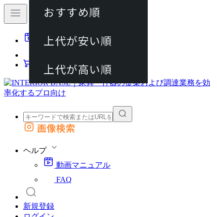
おすすめ順
80件
上代が安い順
動画マニュアル
120件
FAQ
カート
上代が高い順
画像検索
外部サイトの商品をカートに追加
他のサイトで見つけた商品ページのURLを貼り付けて、カートに追加できます
ヘルプ
動画マニュアル
FAQ
新規登録
ログイン