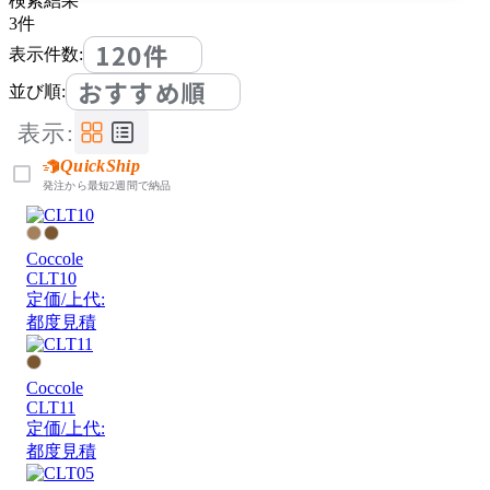
検索結果
3
件
120件
表示件数:
おすすめ順
並び順:
表示:
QuickShip
発注から最短2週間で納品
Coccole
CLT10
定価/上代:
都度見積
Coccole
CLT11
定価/上代:
都度見積