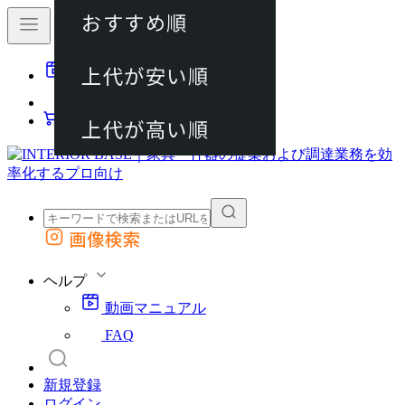
おすすめ順
80件
上代が安い順
動画マニュアル
120件
FAQ
カート
上代が高い順
画像検索
外部サイトの商品をカートに追加
他のサイトで見つけた商品ページのURLを貼り付けて、カートに追加できます
ヘルプ
動画マニュアル
FAQ
新規登録
ログイン