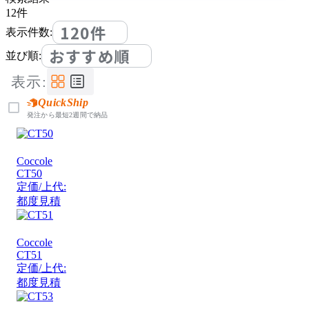
12
件
120件
表示件数:
おすすめ順
並び順:
表示:
QuickShip
発注から最短2週間で納品
Coccole
CT50
定価/上代:
都度見積
Coccole
CT51
定価/上代:
都度見積