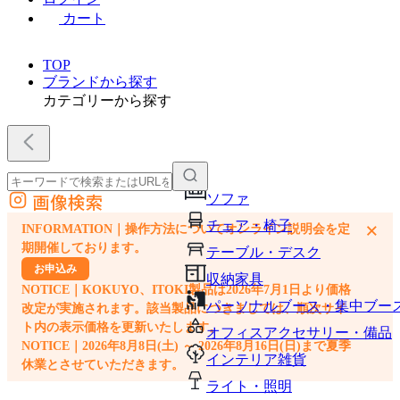
カート
TOP
ブランドから探す
カテゴリーから探す
画像検索
ソファ
外部サイトの商品をカートに追加
チェア・椅子
×
INFORMATION｜操作方法についてオンライン説明会を定
他のサイトで見つけた商品ページのURLを貼り付けて、カートに追加できます
期開催しております。
テーブル・デスク
お申込み
収納家具
NOTICE｜KOKUYO、ITOKI製品は2026年7月1日より価格
パーソナルブース・集中ブー
改定が実施されます。該当製品につきましては、順次サイ
ト内の表示価格を更新いたします。
オフィスアクセサリー・備品
NOTICE｜2026年8月8日(土) ～ 2026年8月16日(日)まで夏季
インテリア雑貨
休業とさせていただきます。
ライト・照明