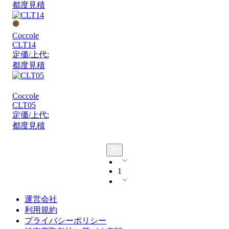
都度見積
Coccole
CLT14
定価/上代:
都度見積
Coccole
CLT05
定価/上代:
都度見積
1
運営会社
利用規約
プライバシーポリシー