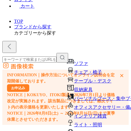
カート
TOP
ブランドから探す
カテゴリーから探す
ソファ
画像検索
外部サイトの商品をカートに追加
チェア・椅子
×
INFORMATION｜操作方法についてオンライン説明会を定
他のサイトで見つけた商品ページのURLを貼り付けて、カートに追加できます
テーブル・デスク
期開催しております。
お申込み
収納家具
NOTICE｜KOKUYO、ITOKI製品は2026年7月1日より価格
パーソナルブース・集中ブ
改定が実施されます。該当製品につきましては、順次サイ
オフィスアクセサリー・備
ト内の表示価格を更新いたします。
NOTICE｜2026年8月8日(土) ～ 2026年8月16日(日)まで夏季
インテリア雑貨
休業とさせていただきます。
ライト・照明