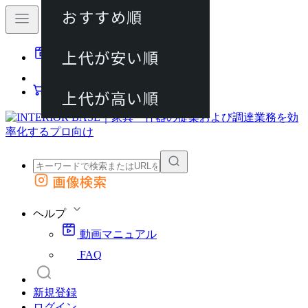
おすすめ順
80件
上代が安い順
動画マニュアル
120件
FAQ
カート
上代が高い順
画像検索
外部サイトの商品をカートに追加
他のサイトで見つけた商品ページのURLを貼り付けて、カートに追加できます
ヘルプ
動画マニュアル
FAQ
新規登録
ログイン