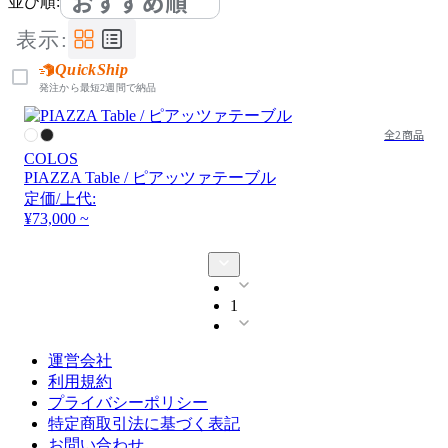
おすすめ順
並び順:
表示:
QuickShip
発注から最短2週間で納品
全2商品
COLOS
PIAZZA Table / ピアッツァテーブル
定価/上代:
¥73,000 ~
1
運営会社
利用規約
プライバシーポリシー
特定商取引法に基づく表記
お問い合わせ