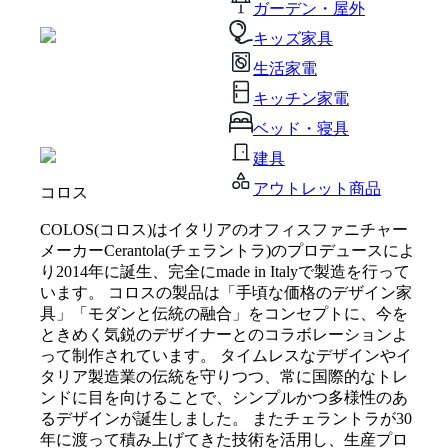
ガーデン・屋外
キッズ家具
生活家電
キッチン家電
ベッド・寝具
建具
アウトレット商品
コロス
COLOS(コロス)はイタリアのオフィスファニチャー
メーカーCerantola(チェラントラ)のプロデュースによ
り2014年に誕生、完全にmade in Italyで製造を行って
います。 コロスの製品は「手頃な価格のデザイン家
具」「モダンと伝統の融合」をコンセプトに、今を
ときめく気鋭のデザイナーとのコラボレーションよ
って制作されています。 タイムレスなデザインやイ
タリア製造業の伝統を守りつつ、常に国際的なトレ
ンドに目を向けることで、シンプルかつ多様性のあ
るデザインが誕生しました。 またチェラントラが30
年に渡って積み上げてきた技術を活用し、生産プロ