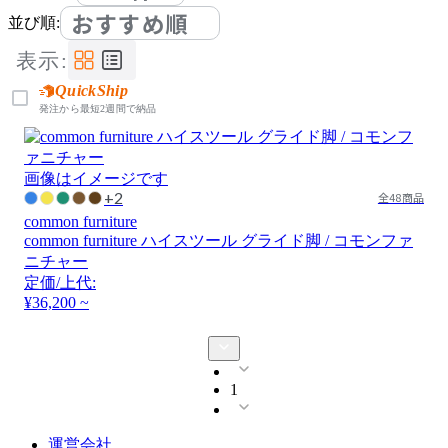
おすすめ順
並び順:
表示:
QuickShip
発注から最短2週間で納品
画像はイメージです
+2
全48商品
common furniture
common furniture ハイスツール グライド脚 / コモンファ
ニチャー
定価/上代:
¥36,200 ~
1
運営会社