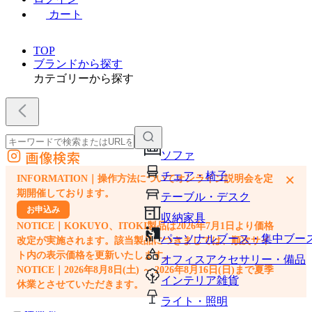
カート
TOP
ブランドから探す
カテゴリーから探す
画像検索
ソファ
外部サイトの商品をカートに追加
チェア・椅子
×
INFORMATION｜操作方法についてオンライン説明会を定
他のサイトで見つけた商品ページのURLを貼り付けて、カートに追加できます
期開催しております。
テーブル・デスク
お申込み
収納家具
NOTICE｜KOKUYO、ITOKI製品は2026年7月1日より価格
パーソナルブース・集中ブー
改定が実施されます。該当製品につきましては、順次サイ
ト内の表示価格を更新いたします。
オフィスアクセサリー・備品
NOTICE｜2026年8月8日(土) ～ 2026年8月16日(日)まで夏季
インテリア雑貨
休業とさせていただきます。
ライト・照明