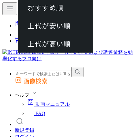
おすすめ順
80件
上代が安い順
動画マニュアル
120件
FAQ
カート
上代が高い順
画像検索
外部サイトの商品をカートに追加
他のサイトで見つけた商品ページのURLを貼り付けて、カートに追加できます
ヘルプ
動画マニュアル
FAQ
新規登録
ログイン