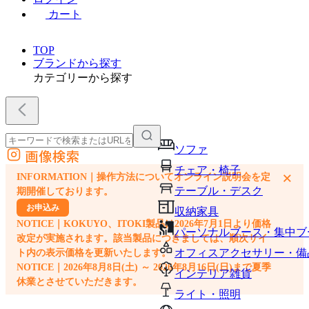
カート
TOP
ブランドから探す
カテゴリーから探す
ソファ
画像検索
外部サイトの商品をカートに追加
チェア・椅子
×
INFORMATION｜操作方法についてオンライン説明会を定
他のサイトで見つけた商品ページのURLを貼り付けて、カートに追加できます
テーブル・デスク
期開催しております。
お申込み
収納家具
NOTICE｜KOKUYO、ITOKI製品は2026年7月1日より価格
パーソナルブース・集中ブ
改定が実施されます。該当製品につきましては、順次サイ
オフィスアクセサリー・備
ト内の表示価格を更新いたします。
NOTICE｜2026年8月8日(土) ～ 2026年8月16日(日)まで夏季
インテリア雑貨
休業とさせていただきます。
ライト・照明