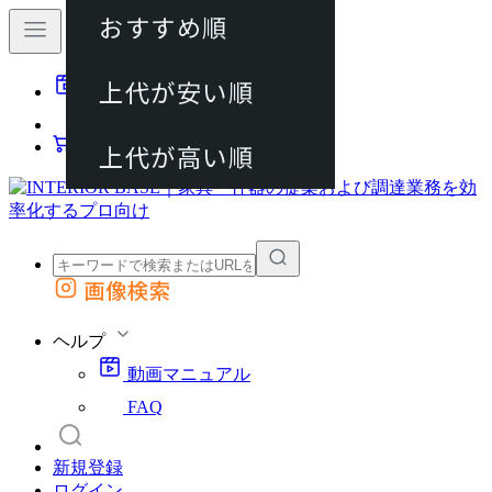
おすすめ順
80件
上代が安い順
動画マニュアル
120件
FAQ
カート
上代が高い順
画像検索
外部サイトの商品をカートに追加
他のサイトで見つけた商品ページのURLを貼り付けて、カートに追加できます
ヘルプ
動画マニュアル
FAQ
新規登録
ログイン