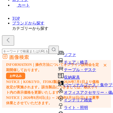
カート
TOP
ブランドから探す
カテゴリーから探す
ソファ
画像検索
外部サイトの商品をカートに追加
チェア・椅子
×
INFORMATION｜操作方法についてオンライン説明会を定
他のサイトで見つけた商品ページのURLを貼り付けて、カートに追加できます
テーブル・デスク
期開催しております。
お申込み
収納家具
NOTICE｜KOKUYO、ITOKI製品は2026年7月1日より価格
パーソナルブース・集中ブ
改定が実施されます。該当製品につきましては、順次サイ
オフィスアクセサリー・備
ト内の表示価格を更新いたします。
NOTICE｜2026年8月8日(土) ～ 2026年8月16日(日)まで夏季
インテリア雑貨
休業とさせていただきます。
ライト・照明