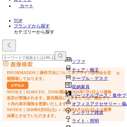
カート
TOP
ブランドから探す
カテゴリーから探す
ソファ
画像検索
外部サイトの商品をカートに追加
チェア・椅子
×
INFORMATION｜操作方法についてオンライン説明会を定
他のサイトで見つけた商品ページのURLを貼り付けて、カートに追加できます
テーブル・デスク
期開催しております。
お申込み
収納家具
NOTICE｜KOKUYO、ITOKI製品は2026年7月1日より価格
パーソナルブース・集中ブ
改定が実施されます。該当製品につきましては、順次サイ
オフィスアクセサリー・備
ト内の表示価格を更新いたします。
NOTICE｜2026年8月8日(土) ～ 2026年8月16日(日)まで夏季
インテリア雑貨
休業とさせていただきます。
ライト・照明