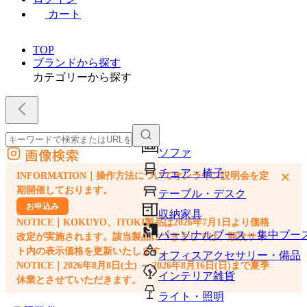
カート
TOP
ブランドから探す
カテゴリーから探す
画像検索
ソファ
外部サイトの商品をカートに追加
チェア・椅子
×
INFORMATION｜操作方法についてオンライン説明会を定
他のサイトで見つけた商品ページのURLを貼り付けて、カートに追加できます
期開催しております。
テーブル・デスク
お申込み
収納家具
NOTICE｜KOKUYO、ITOKI製品は2026年7月1日より価格
パーソナルブース・集中ブー
改定が実施されます。該当製品につきましては、順次サイ
ト内の表示価格を更新いたします。
オフィスアクセサリー・備品
NOTICE｜2026年8月8日(土) ～ 2026年8月16日(日)まで夏季
インテリア雑貨
休業とさせていただきます。
ライト・照明