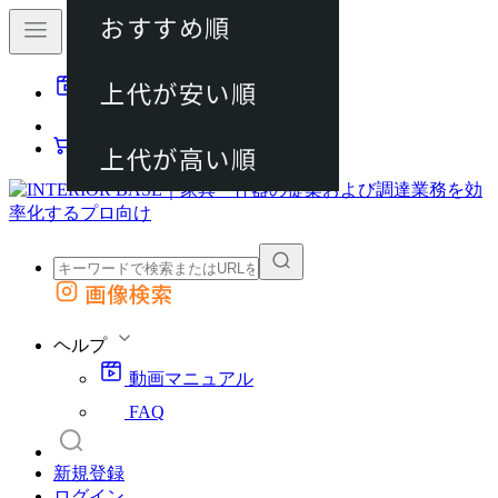
おすすめ順
80件
上代が安い順
動画マニュアル
120件
FAQ
カート
上代が高い順
画像検索
外部サイトの商品をカートに追加
他のサイトで見つけた商品ページのURLを貼り付けて、カートに追加できます
ヘルプ
動画マニュアル
FAQ
新規登録
ログイン