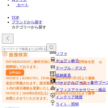
カート
TOP
ブランドから探す
カテゴリーから探す
画像検索
ソファ
外部サイトの商品をカートに追加
チェア・椅子
×
INFORMATION｜操作方法についてオンライン説明会を定
他のサイトで見つけた商品ページのURLを貼り付けて、カートに追加できます
期開催しております。
テーブル・デスク
お申込み
収納家具
NOTICE｜KOKUYO、ITOKI製品は2026年7月1日より価格
パーソナルブース・集中ブー
改定が実施されます。該当製品につきましては、順次サイ
ト内の表示価格を更新いたします。
オフィスアクセサリー・備品
NOTICE｜2026年8月8日(土) ～ 2026年8月16日(日)まで夏季
インテリア雑貨
休業とさせていただきます。
ライト・照明