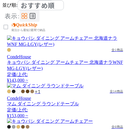
おすすめ順
並び順:
表示:
QuickShip
発注から最短2週間で納品
全1商品
CondeHouse
キョウバシ ダイニング アームチェアー 北海道ナラWNF
MG-LGY(レザー)
定価/上代:
¥143,000 ~
+1
全14商品
CondeHouse
マム ダイニング ラウンドテーブル
定価/上代:
¥153,000 ~
全8商品