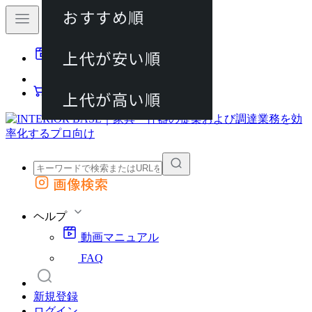
おすすめ順
80件
上代が安い順
動画マニュアル
120件
FAQ
カート
上代が高い順
画像検索
外部サイトの商品をカートに追加
他のサイトで見つけた商品ページのURLを貼り付けて、カートに追加できます
ヘルプ
動画マニュアル
FAQ
新規登録
ログイン