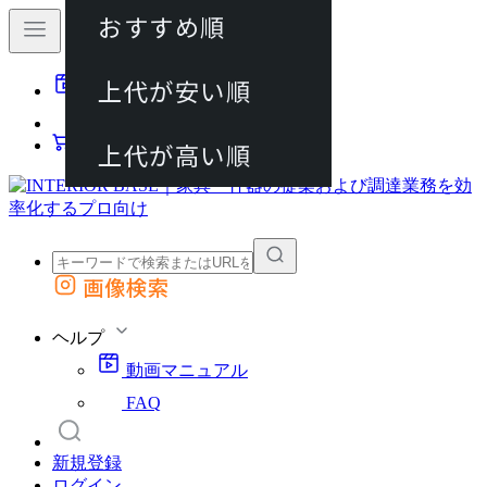
おすすめ順
80件
上代が安い順
動画マニュアル
120件
FAQ
カート
上代が高い順
画像検索
外部サイトの商品をカートに追加
他のサイトで見つけた商品ページのURLを貼り付けて、カートに追加できます
ヘルプ
動画マニュアル
FAQ
新規登録
ログイン