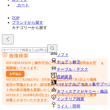
カート
TOP
ブランドから探す
カテゴリーから探す
画像検索
ソファ
外部サイトの商品をカートに追加
チェア・椅子
×
INFORMATION｜操作方法についてオンライン説明会を定
他のサイトで見つけた商品ページのURLを貼り付けて、カートに追加できます
期開催しております。
テーブル・デスク
お申込み
収納家具
NOTICE｜KOKUYO、ITOKI製品は2026年7月1日より価格
パーソナルブース・集中ブー
改定が実施されます。該当製品につきましては、順次サイ
ト内の表示価格を更新いたします。
オフィスアクセサリー・備品
NOTICE｜2026年8月8日(土) ～ 2026年8月16日(日)まで夏季
インテリア雑貨
休業とさせていただきます。
ライト・照明