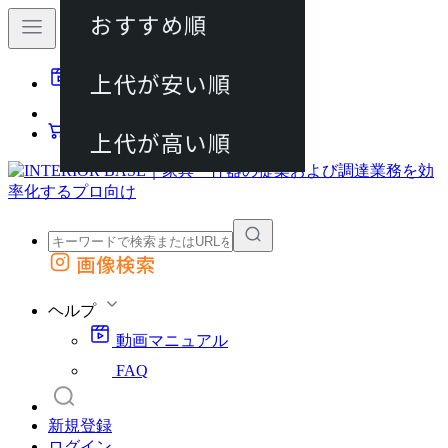
おすすめ順
80件
上代が安い順
動画マニュアル
120件
FAQ
カート
上代が高い順
画像検索
外部サイトの商品をカートに追加
他のサイトで見つけた商品ページのURLを貼り付けて、カートに追加できます
ヘルプ
動画マニュアル
FAQ
新規登録
ログイン