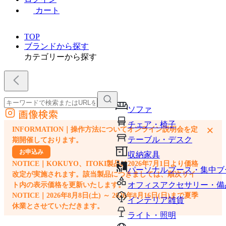
カート
TOP
ブランドから探す
カテゴリーから探す
ソファ
画像検索
外部サイトの商品をカートに追加
チェア・椅子
×
INFORMATION｜操作方法についてオンライン説明会を定
他のサイトで見つけた商品ページのURLを貼り付けて、カートに追加できます
テーブル・デスク
期開催しております。
お申込み
収納家具
NOTICE｜KOKUYO、ITOKI製品は2026年7月1日より価格
パーソナルブース・集中ブ
改定が実施されます。該当製品につきましては、順次サイ
オフィスアクセサリー・備
ト内の表示価格を更新いたします。
NOTICE｜2026年8月8日(土) ～ 2026年8月16日(日)まで夏季
インテリア雑貨
休業とさせていただきます。
ライト・照明